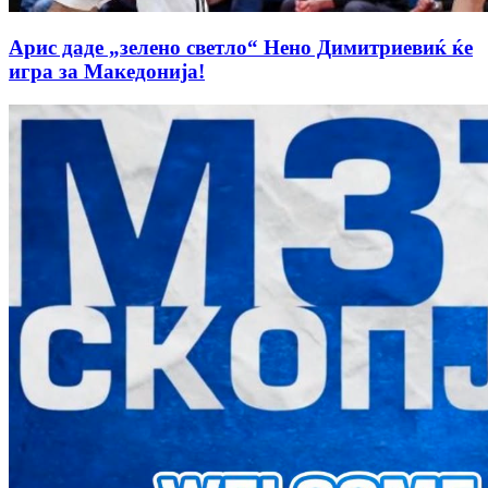
Арис даде „зелено светло“ Нено Димитриевиќ ќе
игра за Македонија!