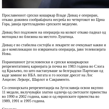
Прославениот српски кошаркар Владе Дивац е опериран,
откако доживеа сообраќајната несреќа во четвртокот во Црна
Гора, јавија претпладнево српските медиуми.
Дивац бил подложен на операција на колкот откако паднал од
мотоцикл во близина на местото Луштица.
Дивац е во стабилна состојба и лекарите не очекуваат какви и
да е компликации по извршената операција, јави телевизијата
Нова.
Поранешниот југословенски и српски кошаркарски
репрезентативец кариерата ја почна во 1983 година во Слога
од Краљево, по што настапуваше за белградски Партизан од
каде замине во НБА лигата и го носеше дресот на Лос
Анџелес Лејкерс, Шарлот и Сакраменто.
Со сениорската репрезентација на Југославија освои вкупно
11 медали, вклучувајќи златни одличја од светските првенства
во 1990 и 2002 година, како и од европските првенства во
1989, 1991 и 1995 година.