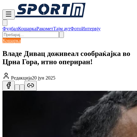
Фудбал
Кошарка
Ракомет
Тајм аут
Фото
Интервју
Кошарка
Владе Дивац доживеал сообраќајка во
Црна Гора, итно опериран!
Редакција
20 јун 2025