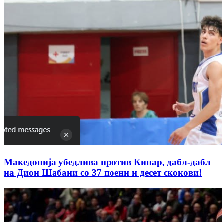
Македонија убедлива против Кипар, дабл-дабл
на Дион Шабани со 37 поени и десет скокови!