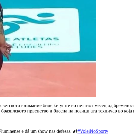
светското внимание бидејќи уште во петтиот месец од бременост
бразилското првенство и блесна на позицијата техничар во која 
Fluminense e dá um show nas defesas. 👶
#VoleiNoSportv