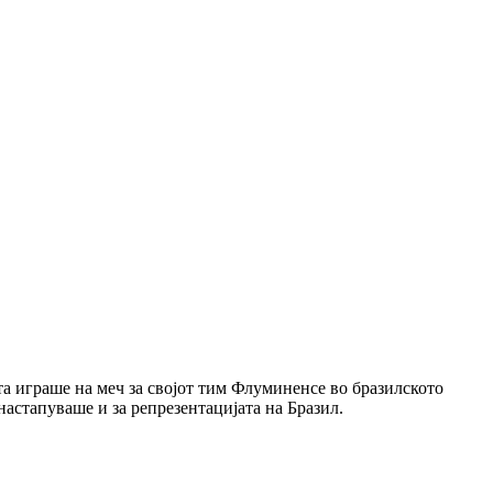
а играше на меч за својот тим Флуминенсе во бразилското
настапуваше и за репрезентацијата на Бразил.