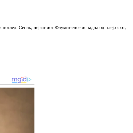
в поглед. Сепак, нејзиниот Флуминенсе испадна од плеј-офот,