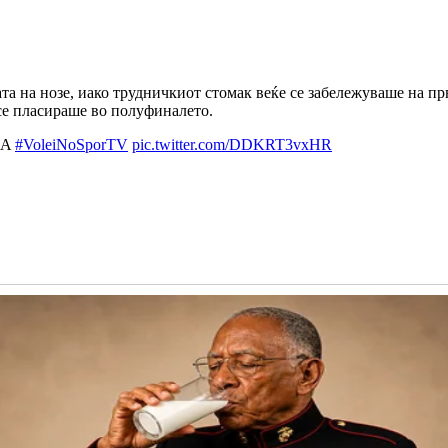
та на нозе, иако трудничкиот стомак веќе се забележуваше на пр
 се пласираше во полуфиналето.
UCA
#VoleiNoSporTV
pic.twitter.com/DDKRT3vxHR