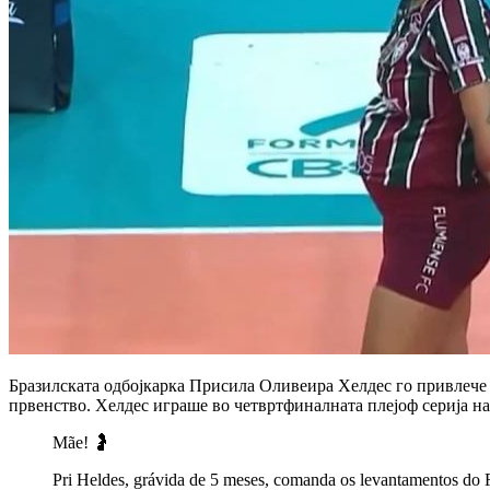
Бразилската одбојкарка Присила Оливеира Хелдес го привлече 
првенство. Хелдес играше во четвртфиналната плејоф серија на 
Mãe! 🤰
Pri Heldes, grávida de 5 meses, comanda os levantamentos do 