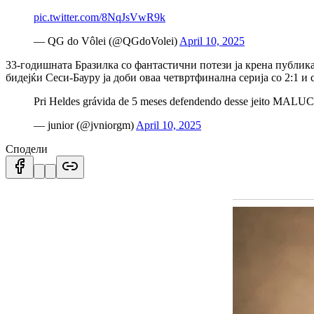
pic.twitter.com/8NqJsVwR9k
— QG do Vôlei (@QGdoVolei)
April 10, 2025
33-годишната Бразилка со фантастични потези ја крена публика
бидејќи Сеси-Бауру ја доби оваа четвртфинална серија со 2:1 и
Pri Heldes grávida de 5 meses defendendo desse jeito MAL
— junior (@jvniorgm)
April 10, 2025
Сподели