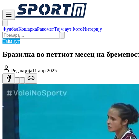
Фудбал
Кошарка
Ракомет
Тајм аут
Фото
Интервју
Тајм аут
Бразилка во петтиот месец на бременост
Редакција
11 апр 2025