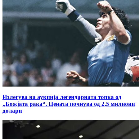
Излегува на аукција легендарната топка од
„Божјата рака“. Цената почнува од 2,5 милиони
долари