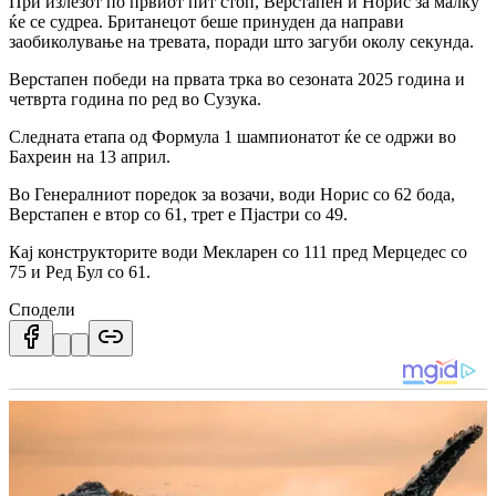
При излезот по првиот пит стоп, Верстапен и Норис за малку
ќе се судреа. Британецот беше принуден да направи
заобиколување на тревата, поради што загуби околу секунда.
Верстапен победи на првата трка во сезоната 2025 година и
четврта година по ред во Сузука.
Следната етапа од Формула 1 шампионатот ќе се одржи во
Бахреин на 13 април.
Во Генералниот поредок за возачи, води Норис со 62 бода,
Верстапен е втор со 61, трет е Пјастри со 49.
Кај конструкторите води Мекларен со 111 пред Мерцедес со
75 и Ред Бул со 61.
Сподели