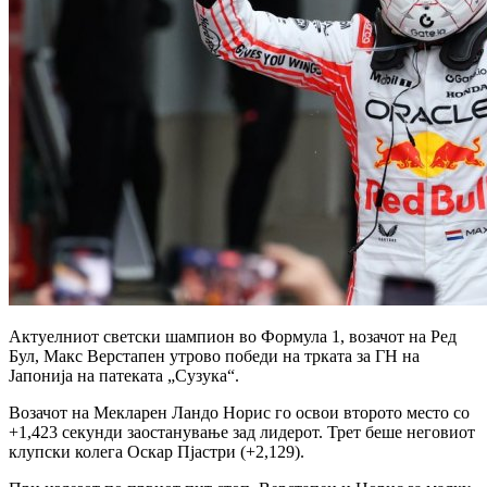
Актуелниот светски шампион во Формула 1, возачот на Ред
Бул, Макс Верстапен утрово победи на трката за ГН на
Јапонија на патеката „Сузука“.
Возачот на Мекларен Ландо Норис го освои второто место со
+1,423 секунди заостанување зад лидерот. Трет беше неговиот
клупски колега Оскар Пјастри (+2,129).