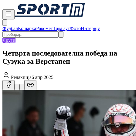
Фудбал
Кошарка
Ракомет
Тајм аут
Фото
Интервју
Други
Четврта последователна победа на
Сузука за Верстапен
Редакција
6 апр 2025