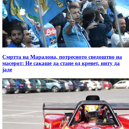
Смртта на Марадона, потресното сведоштво на
масерот: Не сакаше да стане од кревет, ниту да
јаде