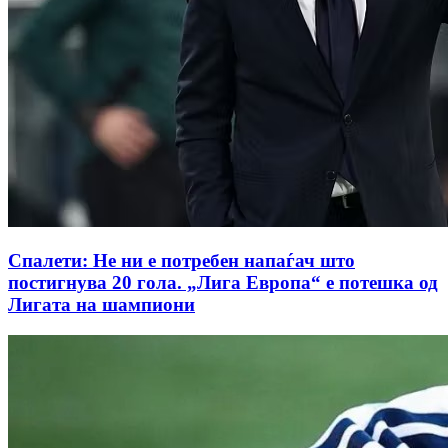
Спалети: Не ни е потребен напаѓач што
постигнува 20 гола. „Лига Европа“ е потешка од
Лигата на шампиони