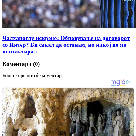
Чалханоглу искрено: Обновување на договорот
со Интер? Би сакал да останам, но никој не ме
контактирал…
Коментари (0)
Бидете прв што ќе коментира.