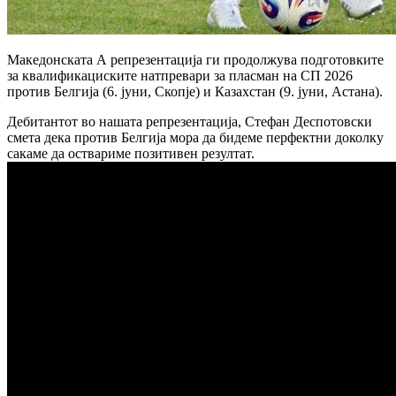
Македонската А репрезентација ги продолжува подготовките
за квалификациските натпревари за пласман на СП 2026
против Белгија (6. јуни, Скопје) и Казахстан (9. јуни, Астана).
Дебитантот во нашата репрезентација, Стефан Деспотовски
смета дека против Белгија мора да бидеме перфектни доколку
сакаме да оствариме позитивен резултат.