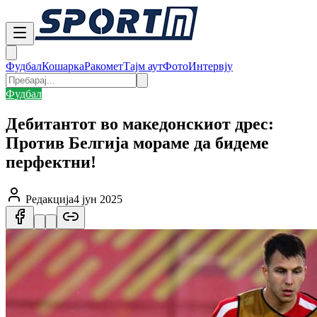
Фудбал
Кошарка
Ракомет
Тајм аут
Фото
Интервју
Фудбал
Дебитантот во македонскиот дрес:
Против Белгија мораме да бидеме
перфектни!
Редакција
4 јун 2025