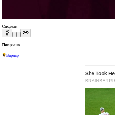
Сподели
Поврзано
Вардар