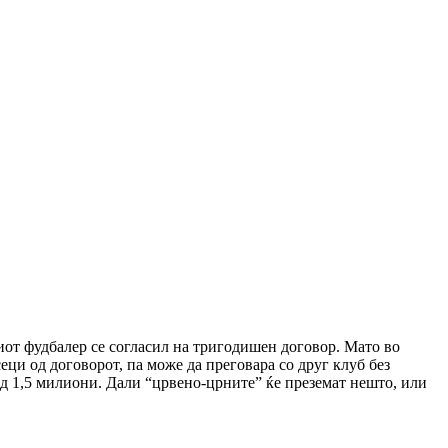
от фудбалер се согласил на тригодишен договор. Мато во
сеци од договорот, па може да преговара со друг клуб без
 од 1,5 милиони. Дали “црвено-црните” ќе преземат нешто, или