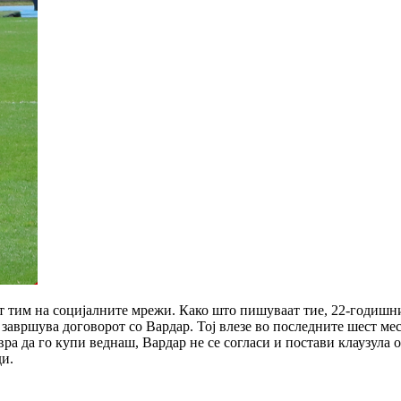
 тим на социјалните мрежи. Како што пишуваат тие, 22-годишни
у завршува договорот со Вардар. Тој влезе во последните шест ме
вра да го купи веднаш, Вардар не се согласи и постави клаузула
ди.