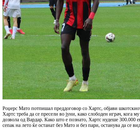
Роџерс Мато потпишал преддоговор со Хартс, објави шкотскиот
Хартс треба да се пресели во јуни, како слободен играч, кога м
дозвола од Вардар. Како што е познато, Хартс нудеше 300.000 е
сепак на лето ќе останат без Мато и без пари, останува да се ви