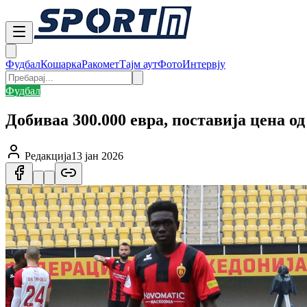
Фудбал
Кошарка
Ракомет
Тајм аут
Фото
Интервју
Фудбал
Добиваа 300.000 евра, поставија цена од
Редакција
13 јан 2026