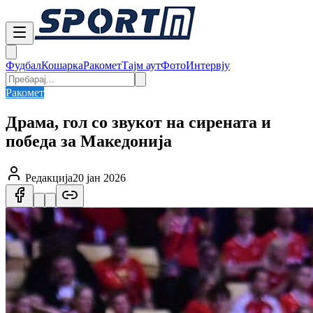
Фудбал
Кошарка
Ракомет
Тајм аут
Фото
Интервју
Ракомет
Драма, гол со звукот на сирената и
победа за Македонија
Редакција
20 јан 2026