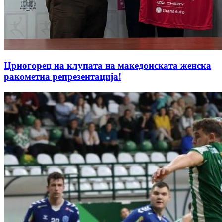
Црногорец на клупата на македонската женска
ракометна репрезентација!