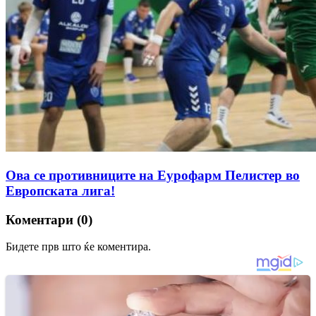
Ова се противниците на Еурофарм Пелистер во
Европската лига!
Коментари (0)
Бидете прв што ќе коментира.