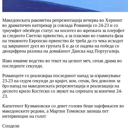
Македонската ракометна репрезентација вечерва во Хернинг
во драматичен натпревар ја совлада Романија со 24-23 и со
триумфот обезбеди статус на носител во жрепката за плејофот
за следното Светско првенство, а за пласман во главната фаза
на тековното Европско првенство ќе треба да го чека исходот
од завршниот дуел во групата Б и да се надева на победа со
двоцифрена разлика на домаќинот Данска над Португалија.
Иако имавме водство во текот на целиот меч, сепак драма во
последните секунди.
Романците го реализираа последниот напад за израмнување
23-23 на седум секунди до крајот, кои, сепак, беа доволни за
брз напад на македонската репрезентација и реализација на
десното крило Костески со звукот на сирената за конечни 24-
23.
Капитенот Кузмановски со девет голови беше најефикасен во
македонските редови, а Мартин Томовски запиша пет
интервенции на голот
Сподели