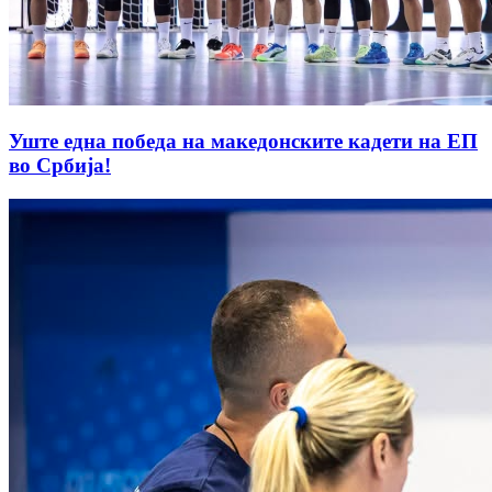
Уште една победа на македонските кадети на ЕП
во Србија!