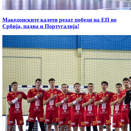
Македонските кадети редат победи на ЕП во
Србија, падна и Португалија!