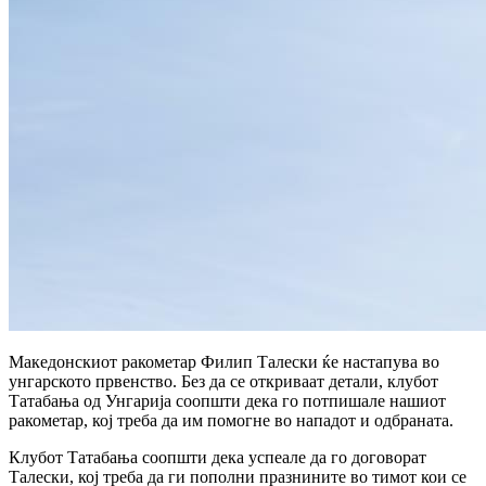
Македонскиот ракометар Филип Талески ќе настапува во
унгарското првенство. Без да се откриваат детали, клубот
Татабања од Унгарија соопшти дека го потпишале нашиот
ракометар, кој треба да им помогне во нападот и одбраната.
Клубот Татабања соопшти дека успеале да го договорат
Талески, кој треба да ги пополни празнините во тимот кои се