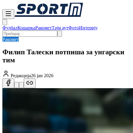
Фудбал
Кошарка
Ракомет
Тајм аут
Фото
Интервју
Ракомет
Филип Талески потпиша за унгарски
тим
Редакција
26 јан 2026