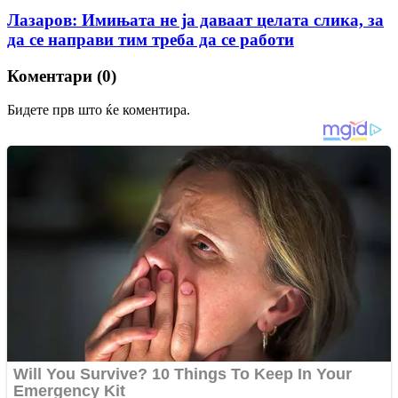
Лазаров: Имињата не ја даваат целата слика, за
да се направи тим треба да се работи
Коментари (0)
Бидете прв што ќе коментира.