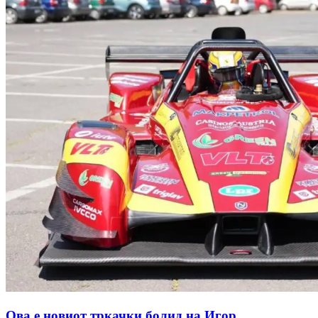
Ова е новиот тркачки болид на Игор