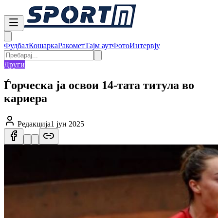
Фудбал
Кошарка
Ракомет
Тајм аут
Фото
Интервју
Други
Ѓорческа ја освои 14-тата титула во
кариера
Редакција
1 јун 2025