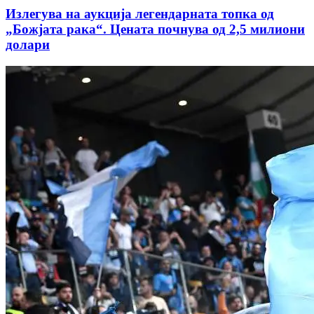
Излегува на аукција легендарната топка од
„Божјата рака“. Цената почнува од 2,5 милиони
долари