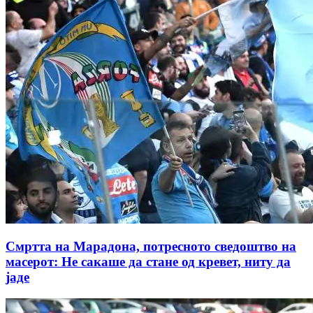
Смртта на Марадона, потресното сведоштво на
масерот: Не сакаше да стане од кревет, ниту да
јаде