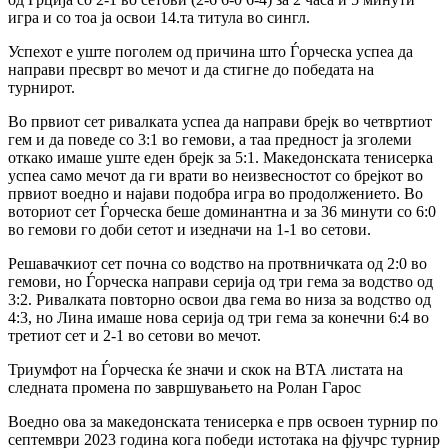
игра и со тоа ја освои 14.та титула во сингл.
Успехот е уште поголем од причина што Ѓорческа успеа да
направи пресврт во мечот и да стигне до победата на
турнирот.
Во првиот сет ривалката успеа да направи брејк во четвртиот
гем и да поведе со 3:1 во гемови, а таа предност ја зголеми
откако имаше уште еден брејк за 5:1. Македонската тенисерка
успеа само мечот да ги врати во неизвесностот со брејкот во
првиот воедно и најави подобра игра во продолжението. Во
воториот сет Ѓорческа беше доминантна и за 36 минути со 6:0
во гемови го доби сетот и изедначи на 1-1 во сетови.
Решавачкиот сет почна со водство на протвничката од 2:0 во
гемови, но Ѓорческа направи серија од три гема за водство од
3:2. Ривалката повторно освои два гема во низа за водство од
4:3, но Лина имаше нова серија од три гема за конечни 6:4 во
третиот сет и 2-1 во сетови во мечот.
Триумфот на Ѓорческа ќе значи и скок на ВТА листата на
следната промена по завршувањето на Ролан Гарос
Воедно ова за македонската тенисерка е прв освоен турнир по
септември 2023 година кога победи истотака на фјучрс турнир