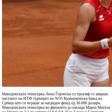
Македонската тенисерка Лина Ѓорческа со триумф го заврши
настапот на ИТФ турнирот во W35 Куршумлиска Бања во
Србија што се играше за награден фонд од 30.000 долари.
Македонската тенисерка во финалето ја совлада Марта Матула
од Грција со 2-1 во сетови (2-6 6-0 6-4) за 2 часа и 5 минути