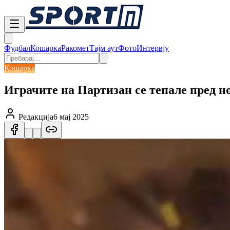
Фудбал
Кошарка
Ракомет
Тајм аут
Фото
Интервју
Кошарка
Играчите на Партизан се тепале пред н
Редакција
6 мај 2025