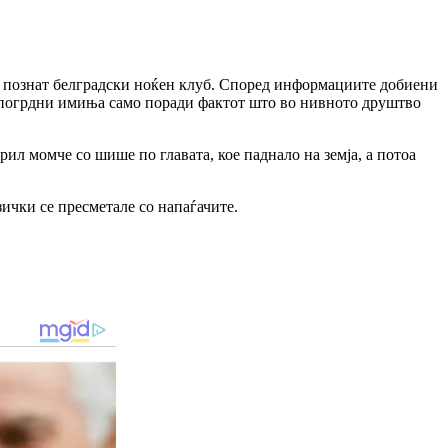
ро познат белградски ноќен клуб. Според информациите добиени
најпогрдни имиња само поради фактот што во нивното друштво
л момче со шише по главата, кое паднало на земја, а потоа
ички се пресметале со напаѓачите.