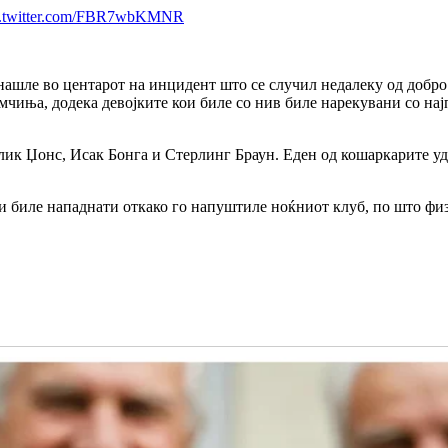
c.twitter.com/FBR7wbKMNR
 нашле во центарот на инцидент што се случил недалеку од доб
момчиња, додека девојките кои биле со нив биле нарекувани со 
к Џонс, Исак Бонга и Стерлинг Браун. Еден од кошаркарите удри
и биле нападнати откако го напуштиле ноќниот клуб, по што физ