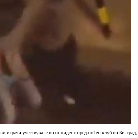
ви играчи учествувале во инцидент пред ноќен клуб во Белград,