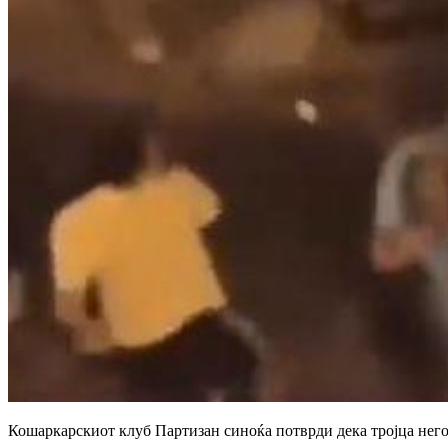
Кошаркарскиот клуб Партизан синоќа потврди дека тројца него