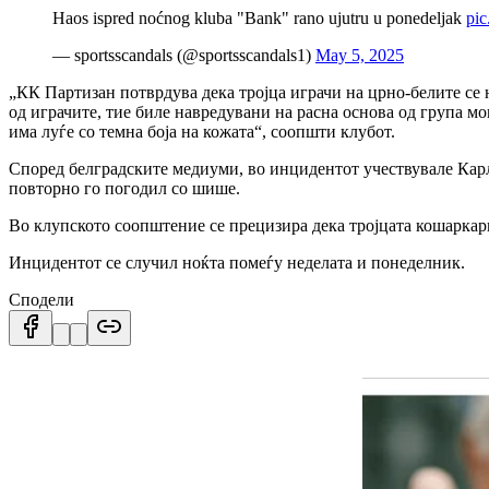
Haos ispred noćnog kluba "Bank" rano ujutru u ponedeljak
pi
— sportsscandals (@sportsscandals1)
May 5, 2025
„КК Партизан потврдува дека тројца играчи на црно-белите се
од играчите, тие биле навредувани на расна основа од група 
има луѓе со темна боја на кожата“, соопшти клубот.
Според белградските медиуми, во инцидентот учествувале Карли
повторно го погодил со шише.
Во клупското соопштение се прецизира дека тројцата кошаркар
Инцидентот се случил ноќта помеѓу неделата и понеделник.
Сподели