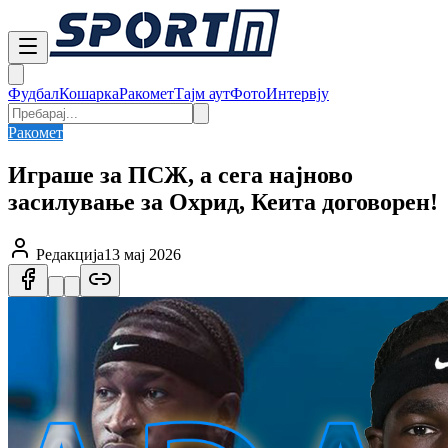
Фудбал
Кошарка
Ракомет
Тајм аут
Фото
Интервју
Ракомет
Играше за ПСЖ, а сега најново
засилување за Охрид, Кеита договорен!
Редакција
13 мај 2026