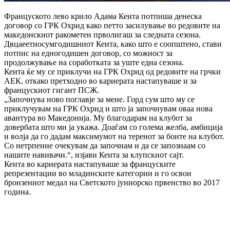
Француското лево крило Адама Кеита потпиша денеска
договор со ГРК Охрид како петто засилување во редовите на
македонскиот ракометен прволигаш за следната сезона.
Двцаеетиосумгодишниот Кеита, како што е соопштено, стави
потпис на едногодишен договор, со можност за
продолжување на соработката за уште една сезона.
Кеита ќе му се приклучи на ГРК Охрид од редовите на грчки
АЕК, откако претходно во кариерата настапуваше и за
францускиот гигант ПСЖ.
„Започнува ново поглавје за мене. Горд сум што му се
приклучувам на ГРК Охрид и што ја започнувам оваа нова
авантура во Македонија. Му благодарам на клубот за
довербата што ми ја укажа. Доаѓам со голема желба, амбиција
и волја да го дадам максимумот на теренот за боите на клубот.
Со нетрпение очекувам да започнам и да се запознаам со
нашите навивачи.“, изјави Кеита за клупскиот сајт.
Кеита во кариерата настапуваше за француските
репрезентации во младинските категории и го освои
бронзениот медал на Светското јуниорско првенство во 2017
година.