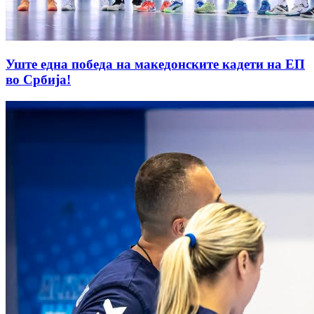
Уште една победа на македонските кадети на ЕП
во Србија!