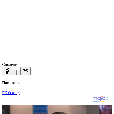
Сподели
Поврзано
РК Охрид