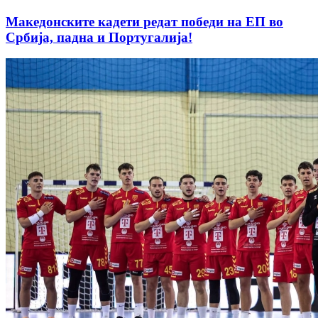
Македонските кадети редат победи на ЕП во
Србија, падна и Португалија!