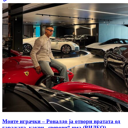
Моите играчки – Роналдо ја отвори вратата од
гаражата, какви „ѕверови“ има (ВИДЕО)