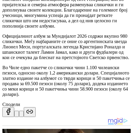
пријателска и семејна атмосфера разменуваа сликички и ги
дополнуваа своите колекции. Благодарение на големиот број
учесници, многумина успеаја да ги пронајдат ретките
сликички што им недостасуваа, а дел од нив целосно ги
пополнија своите албуми.
Официјалниот албум за Мундијалот 2026 содржи вкупно 980
сликички. Меѓу најбараните се оние со аргентинската ѕвезда
Лионел Меси, португалската легенда Кристијано Роналдо и
шпанскиот талент Ламин Јамал, како и други фудбалери од
кои се очекува да блеснат на претстојното Светско првенство.
Во Чиле едно пакетче со сликички чини 1.100 чилеански
пезоси, односно околу 1,2 американски долари. Специјалното
златно издание на албумот со тврди корици и 50 пакетчиња се
продава за 69.500 пезоси (околу 75 долари), додека изданието
со меки корици и 50 пакетчиња чини 58.900 пезоси (околу 64
долари).
Сподели