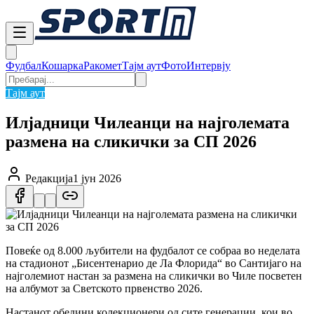
Фудбал
Кошарка
Ракомет
Тајм аут
Фото
Интервју
Тајм аут
Илјадници Чилеанци на најголемата
размена на сликички за СП 2026
Редакција
1 јун 2026
Повеќе од 8.000 љубители на фудбалот се собраа во неделата
на стадионот „Бисентенарио де Ла Флорида“ во Сантијаго на
најголемиот настан за размена на сликички во Чиле посветен
на албумот за Светското првенство 2026.
Настанот обедини колекционери од сите генерации, кои во