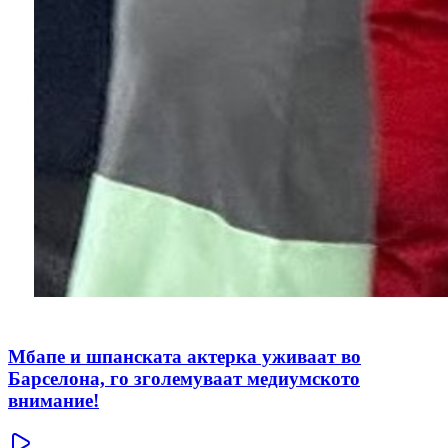
Мбапе и шпанската актерка уживаат во
Барселона, го зголемуваат медиумското
внимание!