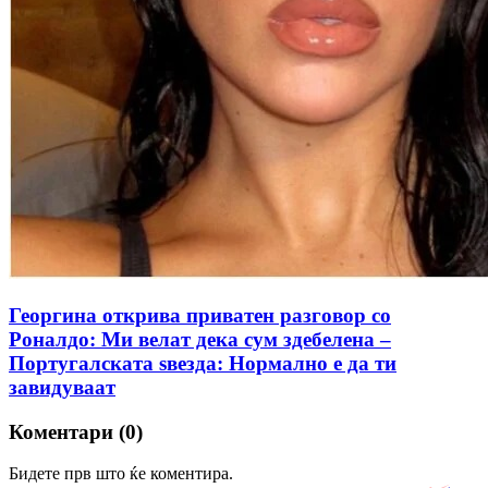
Георгина открива приватен разговор со
Роналдо: Ми велат дека сум здебелена –
Португалската ѕвезда: Нормално е да ти
завидуваат
Коментари (0)
Бидете прв што ќе коментира.