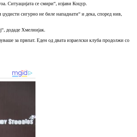
оа. Ситуацијата се смири“, изјави Коцур.
 џудисти сигурно не биле нападнати“ и дека, според нив,
“, додаде Хмелнијак.
вуваше за првпат. Еден од двата израелски клуба продолжи со