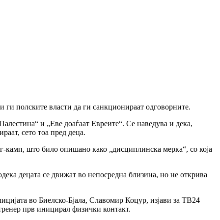
ќи ги полските власти да ги санкционираат одговорните.
алестина“ и „Еве доаѓаат Евреите“. Се наведува и дека,
раат, сето тоа пред деца.
г-камп, што било опишано како „дисциплинска мерка“, со која
дека децата се движат во непосредна близина, но не открива
лицијата во Биелско-Бјала, Славомир Коцур, изјави за ТВ24
 тренер прв иницирал физички контакт.