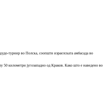
џудо-турнир во Полска, соопшти израелската амбасада во
лу 50 километри југозападно од Краков. Како што е наведено во