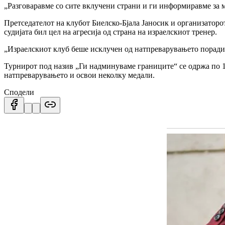
„Разговаравме со сите вклучени страни и ги информиравме за м
Претседателот на клубот Биелско-Бјала Јаносик и организаторо
судијата бил цел на агресија од страна на израелскиот тренер.
„Израелскиот клуб беше исклучен од натпреварувањето поради
Турнирот под назив „Ги надминуваме границите“ се одржа по 14
натпреварувањето и освои неколку медали.
Сподели