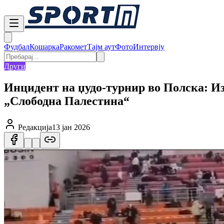
Фудбал
Кошарка
Ракомет
Тајм аут
Фото
Интервју
Други
Инцидент на џудо-турнир во Полска: И
„Слободна Палестина“
Редакција
13 јан 2026