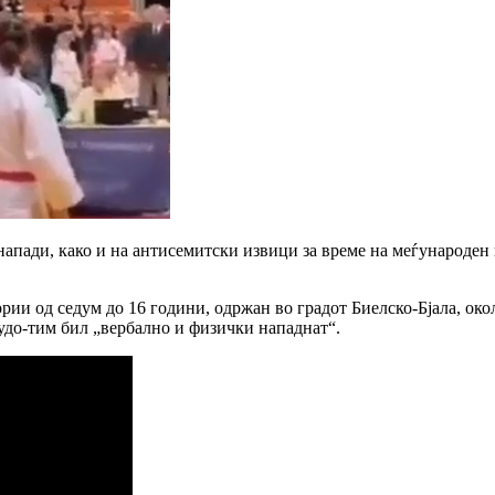
апади, како и на антисемитски извици за време на меѓународен 
рии од седум до 16 години, одржан во градот Биелско-Бјала, око
удо-тим бил „вербално и физички нападнат“.