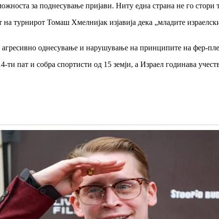
ожноста за поднесување пријави. Ниту една страна не го стори т
т на турнирот Томаш Хмелнијак изјавија дека „младите израелски
 агресивно однесување и нарушување на принципите на фер-плеј
-ти пат и собра спортисти од 15 земји, а Израел годинава учест