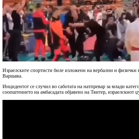
Израелските спортисти биле изложени на вербални и физички н
Варшава.
Инцидентот се случил во саботата на натпревар за млади катего
соопштението на амбасадата објавено на Твитер, израелскиот џ