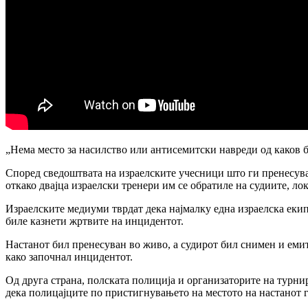
„Нема место за насилство или антисемитски навреди од каков б
Според сведоштвата на израелските учесници што ги пренесува 
откако двајца израелски тренери им се обратиле на судиите, лок
Израелските медиуми тврдат дека најмалку една израелска еки
биле казнети жртвите на инцидентот.
Настанот бил пренесуван во живо, а судирот бил снимен и емит
како започнал инцидентот.
Од друга страна, полската полиција и организаторите на турни
дека полицајците по пристигнувањето на местото на настанот 