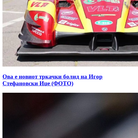
Ова е новиот тркачки болид на Игор
Стефановски Иџе (ФОТО)