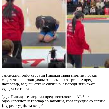
Јапонскиот одбојкар Јуџи Нишида стана вирален поради
својот чин на извинување за време на загревање пред
натпревар, веднаш откако случајно ја погоди линиската
судијка со топката.
Јуџи Нишида се загревал пред почетокот на All-Star
одбојкарскиот натпревар во Јапонија, кога случајно со сервис
ја удрил судијката во грб.