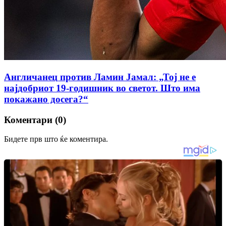
Англичанец против Ламин Јамал: „Тој не е
најдобриот 19-годишник во светот. Што има
покажано досега?“
Коментари (0)
Бидете прв што ќе коментира.