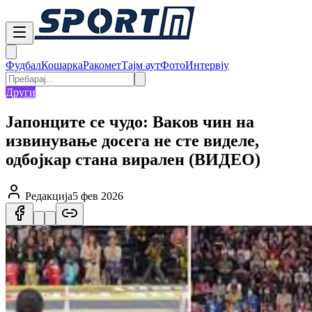
Фудбал
Кошарка
Ракомет
Тајм аут
Фото
Интервју
Други
Јапонците се чудо: Ваков чин на
извинување досега не сте виделе,
одбојкар стана вирален (ВИДЕО)
Редакција
5 фев 2026