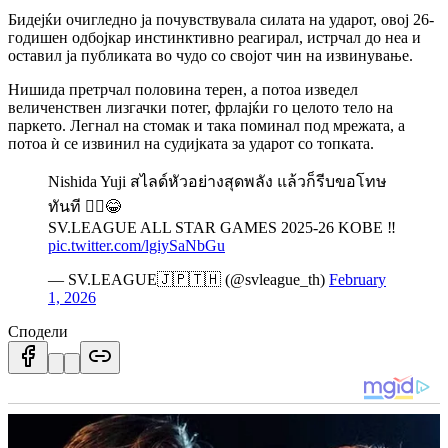
Бидејќи очигледно ја почувствувала силата на ударот, овој 26-
годишен одбојкар инстинктивно реагирал, истрчал до неа и
оставил ја публиката во чудо со својот чин на извинување.
Нишида претрчал половина терен, а потоа изведел
величенствен лизгачки потег, фрлајќи го целото тело на
паркето. Легнал на стомак и така поминал под мрежата, а
потоа ѝ се извинил на судијката за ударот со топката.
Nishida Yuji สไลด์หัวอย่างสุดพลัง แล้วก็รีบขอโทษ
ทันที 🙇‍♂️😂
SV.LEAGUE ALL STAR GAMES 2025-26 KOBE ‼️
pic.twitter.com/lgiySaNbGu
— SV.LEAGUE🇯🇵🇹🇭 (@svleague_th)
February
1, 2026
Сподели