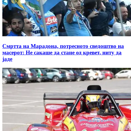
Смртта на Марадона, потресното сведоштво на
масерот: Не сакаше да стане од кревет, ниту да
јаде