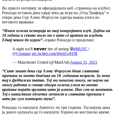
Во првото интервју за официјалната веб -страница на клубот,
Роналдо истакна дека едвај чека да игра на „Олд Трафорд“ и
откри дека Сер Алекс Фергусон одигра важна улога во
неговото враќање.
“Имам голема историја во овој неверојатен клуб. Дојдов на
18 години и секако мило ми е што се вратив во клубот.
Едвај чекам да играм”,
изјави Роналдо и продолжи:
A sight we'll 𝗻𝗲𝘃𝗲𝗿 tire of seeing 🤩
#MUFC
|
@Cristiano
pic.twitter.com/HlotZoJHJR
— Manchester United (@ManUtd)
August 31, 2021
“Сите знаат дека сер Алекс Фергусон беше главната
причина за моето доаѓање на 18 -годишна возраст. За мене
тој е фудбалски татко. Тој ми помогна многу, ме научи на
многу работи и секако одигра голема улога во моето
враќање поради врската што ја имаме. Ние сме во контакт.
Тој е навистина одлична личност и главната причина е
што јас сум повторно тука”.
Роналдо го напушти Јувентус по три години. Тој верува дека
ја донел одлуката да го напушти Торино во вистинско време.