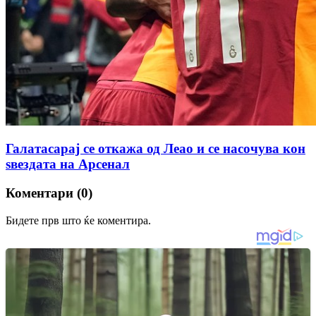
Галатасарај се откажа од Леао и се насочува кон
ѕвездата на Арсенал
Коментари (0)
Бидете прв што ќе коментира.