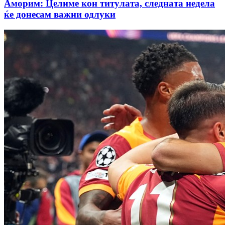
Аморим: Целиме кон титулата, следната недела
ќе донесам важни одлуки