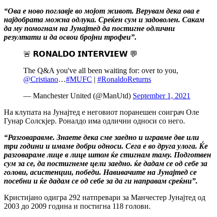
“Ова е ново поглавје во мојот живот. Верувам дека ова е
најдобрата можна одлука. Среќен сум и задоволен. Сакам
да му помогнам на Јунајтед да постигне одлични
резултати и да освои бројни трофеи”.
🚨 𝗥𝗢𝗡𝗔𝗟𝗗𝗢 𝗜𝗡𝗧𝗘𝗥𝗩𝗜𝗘𝗪 💬
The Q&A you've all been waiting for: over to you,
@Cristiano
…
#MUFC
|
#RonaldoReturns
— Manchester United (@ManUtd)
September 1, 2021
На клупата на Јунајтед е неговиот поранешен соиграч Оле
Гунар Солскјер. Роналдо има одлични односи со него.
“Разговаравме. Знаете дека сме заедно и игравме две или
три години и имаме добри односи. Сега е во друга улога. Ќе
разговараме лице в лице штом ќе стигнам таму. Подготвен
сум за се, да постигнеме цели заедно. ќе дадам се од себе за
голови, асистенции, победи. Навивачите на Јунајтед се
посебни и ќе дадам се од себе за да ги направам среќни”.
Кристијано одигра 292 натпревари за Манчестер Јунајтед од
2003 до 2009 година и постигна 118 голови.