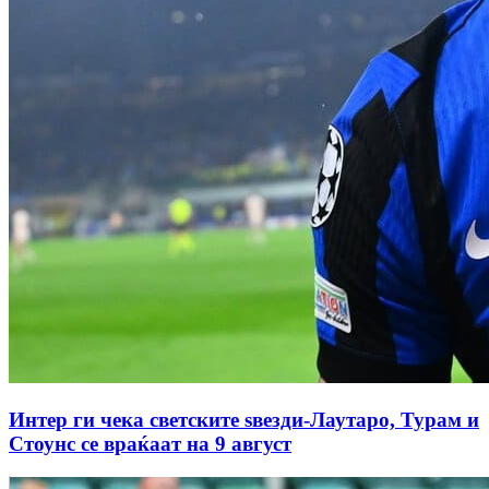
Интер ги чека светските ѕвезди-Лаутаро, Турам и
Стоунс се враќаат на 9 август