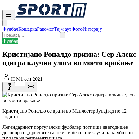
Фудбал
Кошарка
Ракомет
Тајм аут
Фото
Интервју
Фудбал
Кристијано Роналдо призна: Сер Алекс
одигра клучна улога во моето враќање
Н М
1 сеп 2021
Кристијано Роналдо се врати во Манчестер Јунајтед по 12
години.
Легендарниот португалски фудбалер потпиша двегодишен
договор со „црвените ѓаволи“ и ќе се приклучи на клубот по
паузата на репрезентацијата.