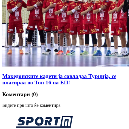
Македонските кадети ја совладаа Турција, се
пласираа во Топ 16 на ЕП!
Коментари (0)
Бидете прв што ќе коментира.