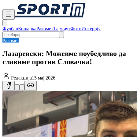
Фудбал
Кошарка
Ракомет
Тајм аут
Фото
Интервју
Ракомет
Лазаревски: Можевме поубедливо да
славиме против Словачка!
Редакција
15 мај 2026