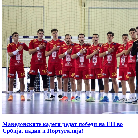
Македонските кадети редат победи на ЕП во
Србија, падна и Португалија!