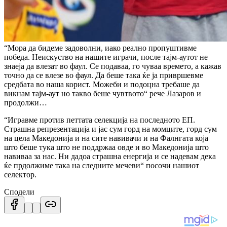
“Мора да бидеме задоволни, иако реално пропуштивме
победа. Неискуство на нашите играчи, после тајм-аутот не
знаеја да влезат во фаул. Се подаваа, го чуваа времето, а кажав
точно да се влезе во фаул. Да беше така ќе ја привршевме
средбата во наша корист. Можеби и подоцна требаше да
викнам тајм-аут но такво беше чувтвото“ рече Лазаров и
продолжи…
“Игравме против петтата селекција на последното ЕП.
Страшна репрезентација и јас сум горд на момците, горд сум
на цела Македонија и на сите навивачи и на Фалнгата која
што беше тука што не поддржаа овде и во Македонија што
навиваа за нас. Ни дадоа страшна енергија и се надевам дека
ќе прдолжиме така на следните мечеви“ посочи нашиот
селектор.
Сподели