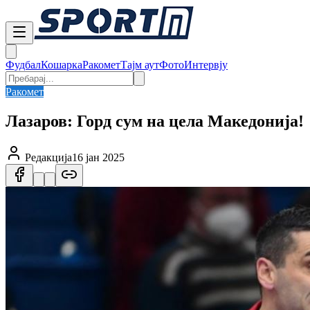
Фудбал
Кошарка
Ракомет
Тајм аут
Фото
Интервју
Ракомет
Лазаров: Горд сум на цела Македонија!
Редакција
16 јан 2025