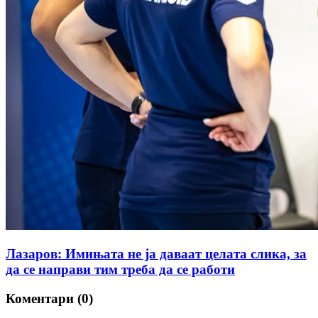
Лазаров: Имињата не ја даваат целата слика, за
да се направи тим треба да се работи
Коментари (0)