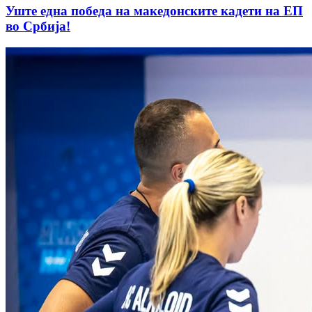
Уште една победа на македонските кадети на ЕП
во Србија!