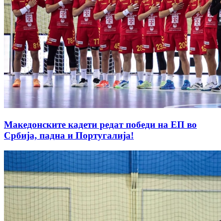
Македонските кадети редат победи на ЕП во
Србија, падна и Португалија!