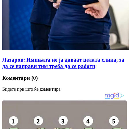
Лазаров: Имињата не ја даваат целата слика, за
да се направи тим треба да се работи
Коментари (0)
Бидете прв што ќе коментира.