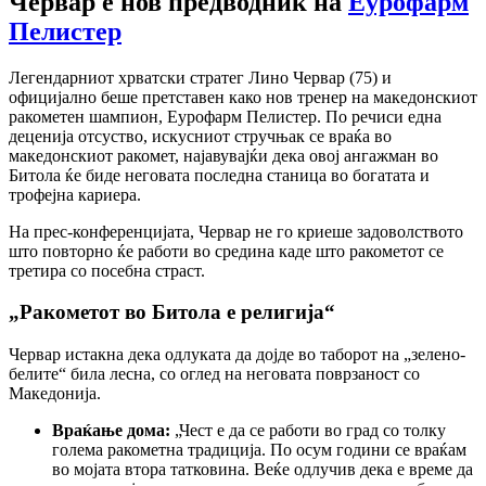
Червар е нов предводник на
Еурофарм
Пелистер
Легендарниот хрватски стратег Лино Червар (75) и
официјално беше претставен како нов тренер на македонскиот
ракометен шампион, Еурофарм Пелистер. По речиси една
деценија отсуство, искусниот стручњак се враќа во
македонскиот ракомет, најавувајќи дека овој ангажман во
Битола ќе биде неговата последна станица во богатата и
трофејна кариера.
На прес-конференцијата, Червар не го криеше задоволството
што повторно ќе работи во средина каде што ракометот се
третира со посебна страст.
„Ракометот во Битола е религија“
Червар истакна дека одлуката да дојде во таборот на „зелено-
белите“ била лесна, со оглед на неговата поврзаност со
Македонија.
Враќање дома:
„Чест е да се работи во град со толку
голема ракометна традиција. По осум години се враќам
во мојата втора татковина. Веќе одлучив дека е време да