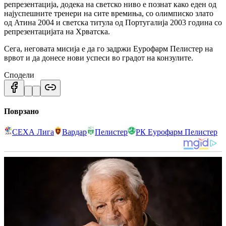
репрезентација, додека на светско ниво е познат како еден од
најуспешните тренери на сите времиња, со олимписко злато
од Атина 2004 и светска титула од Португалија 2003 година со
репрезентацијата на Хрватска.
Сега, неговата мисија е да го задржи Еурофарм Пелистер на
врвот и да донесе нови успеси во градот на конзулите.
Сподели
Поврзано
СЕХА Лига
Вардар
Пелистер
РК Еурофарм Пелистер