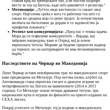
ставам крај на тренерскиот пат, а не постои подобро
место за тоа од Битола, каде што ракометот е религија.“
Мотивација:
„Луѓето овде вистински го сакаат овој
спорт. Најголема среќа е кога го работиш тоа што го
сакаш во средина која го цени трудот. Ја почувствував
желбата на битолчани да дојдам и со задоволство ја
прифатив поканата.“
Респект кон конкуренцијата:
„Пред нас е тешка задача.
Мора да ги пофалиме конкурентите – Вардар, кој
забрзано напредува, како и Охрид, кој ја освои
европската титула. Мораме да бидеме пријатели надвор
од теренот, но на натпреварите ќе има бескомпромисна
борба.“
Наследството на Червар во Македонија
Лино Червар остави неизбришлив траг во македонскиот спорт
како предводник на Металург. Под негова палка, клубот од
Автокоманда стана европски гигант и двапати играше во
четвртфиналето на Лигата на шампионите (2014 и 2015
година). Со Металург освои четири државни титули, три
национални купа и играше во финалето на првото издание на
СЕХА лигата.
Покрај успесите со Металург, тој ја водеше и македонската