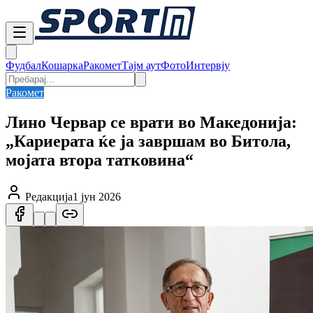
Фудбал
Кошарка
Ракомет
Тајм аут
Фото
Интервју
Ракомет
Лино Червар се врати во Македонија:
„Кариерата ќе ја завршам во Битола,
мојата втора татковина“
Редакција
1 јун 2026