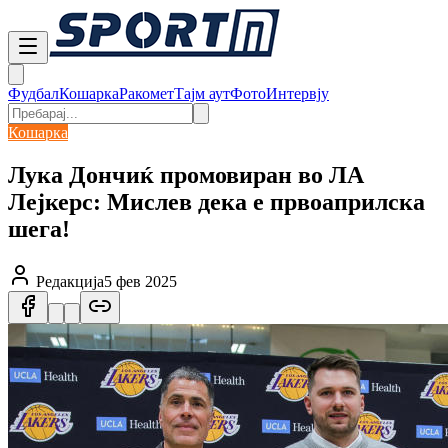
Фудбал
Кошарка
Ракомет
Тајм аут
Фото
Интервју
Кошарка
Лука Дончиќ промовиран во ЛА
Лејкерс: Мислев дека е првоаприлска
шега!
Редакција
5 фев 2025