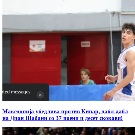
Македонија убедлива против Кипар, дабл-дабл
на Дион Шабани со 37 поени и десет скокови!