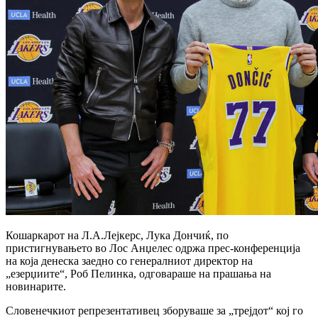
Кошаркарот на Л.А.Лејкерс, Лука Дончиќ, по
пристигнувањето во Лос Анџелес одржа прес-конференција
на која денеска заедно со генералниот директор на
„езерџиите“, Роб Пелинка, одговараше на прашања на
новинарите.
Словенечкиот репрезентативец зборуваше за „трејдот“ кој го