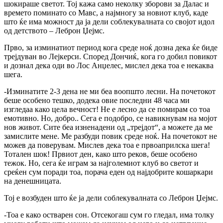
шокираше светот. Тој кажа само неколку зборови за Далас и
времето поминато со Мавс, а најмногу за новиот клуб, каде
што ќе има можност да ја дели соблекувалната со својот идол
од детството – Леброн Џејмс.
Прво, за изминатиот период кога среде ноќ дозна дека ќе биде
трејдуван во Лејкерси. Според Дончиќ, кога го добил повикот
и дознал дека оди во Лос Анџелес, мислел дека тоа е некаква
шега.
-Изминатите 2-3 дена не ми беа воопшто лесни. На почетокот
беше особено тешко, додека овие последни 48 часа ми
изгледаа како цела вечност! Не е лесно да се помирам со тоа
емотивно. Но, добро.. Сега е подобро, се навикнувам на мојот
нов живот. Сите беа изненадени од „трејдот“, а можете да ме
замислите мене. Ме разбуди повик среде ноќ. На почетокот не
можев да поверувам. Мислев дека тоа е првоаприлска шега!
Тотален шок! Првиот ден, како што реков, беше особено
тежок. Но, сега ќе играм за најголемиот клуб во светот и
среќен сум поради тоа, порача еден од најдобрите кошаркари
на денешницата.
Тој е возбуден што ќе ја дели соблекувалната со Леброн Џејмс.
-Тоа е како остварен сон. Отсекогаш сум го гледал, има толку