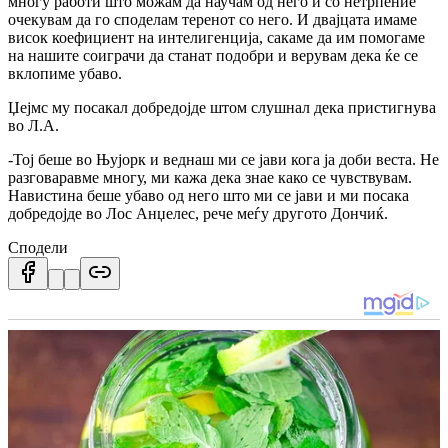
многу работи што можам да научам од него и со нетрпение
очекувам да го споделам теренот со него. И двајцата имаме
висок коефициент на интелигенција, сакаме да им помогаме
на нашите соиграчи да станат подобри и верувам дека ќе се
вклопиме убаво.
Џејмс му посакал добредојде штом слушнал дека пристигнува
во Л.А.
-Тој беше во Њујорк и веднаш ми се јави кога ја доби веста. Не
разговаравме многу, ми кажа дека знае како се чувствувам.
Навистина беше убаво од него што ми се јави и ми посака
добредојде во Лос Анџелес, рече меѓу другото Дончиќ.
Сподели