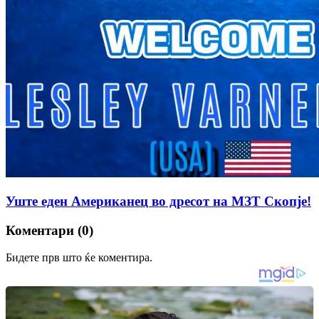
Уште еден Американец во дресот на МЗТ Скопје!
Коментари (0)
Бидете прв што ќе коментира.