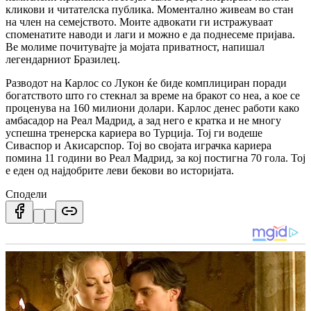
кликови и читателска публика. Моментално живеам во стан
на член на семејството. Моите адвокати ги истражуваат
споменатите наводи и лаги и можно е да поднесеме пријава.
Ве молиме почитувајте ја мојата приватност, напишал
легендарниот Бразилец.
Разводот на Карлос со Лукон ќе биде комплициран поради
богатството што го стекнал за време на бракот со неа, а кое се
проценува на 160 милиони долари.
Карлос денес работи како
амбасадор на Реал Мадрид, а зад него е кратка и не многу
успешна тренерска кариера во Турција.
Тој ги водеше
Сиваспор и Акисарспор.
Тој во својата играчка кариера
помина 11 години во Реал Мадрид, за кој постигна 70 гола.
Тој
е еден од најдобрите леви бекови во историјата.
Сподели