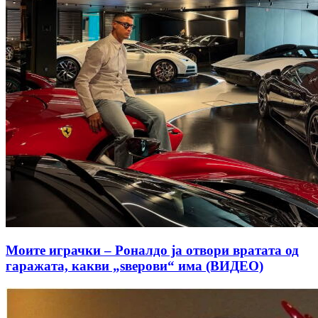
Моите играчки – Роналдо ја отвори вратата од
гаражата, какви „ѕверови“ има (ВИДЕО)