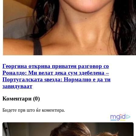
Георгина открива приватен разговор со
Роналдо: Ми велат дека сум здебелена –
Португалската ѕвезда: Нормално е да ти
завидуваат
Коментари (0)
Бидете прв што ќе коментира.