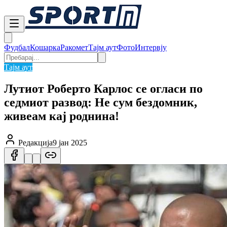
Фудбал
Кошарка
Ракомет
Тајм аут
Фото
Интервју
Тајм аут
Лутиот Роберто Карлос се огласи по
седмиот развод: Не сум бездомник,
живеам кај роднина!
Редакција
9 јан 2025