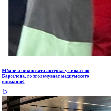
Мбапе и шпанската актерка уживаат во
Барселона, го зголемуваат медиумското
внимание!