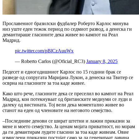
Прославениот бразилски фудбалер Роберто Карлос минува
низ уште еден тежок период по седмиот развод, а денеска ги
демантираше гласините дека живее во кампот на Реал
Мадрид.
pic.twitter.com/pBlCzAuuWx
— Roberto Carlos (@Oficial_RC3)
January 8, 2025
Педесет и едногодишниот Карлос по 15 години брак се
разведе од сопругата Маријана Лукон, а денеска на Твитер се
осврна на гласините за тоа каде живее.
Како што рече, гласините дека се преселил во кампот на Реал
Мадрид, кои потекнуваат од британските медиуми се луди и
далеку од вистината.
Тој вели дека моментално живее во
станот на еден од членовите на неговото семејство.
–
Последниве денови се шират штетни и лажни приказни за
мене и моето семејство. Ја ценам мојата приватност, но морам
да ги демантирам лудите гласини за тоа каде живеам. Овие
измислени приказни постојат само за да генерираат лавина