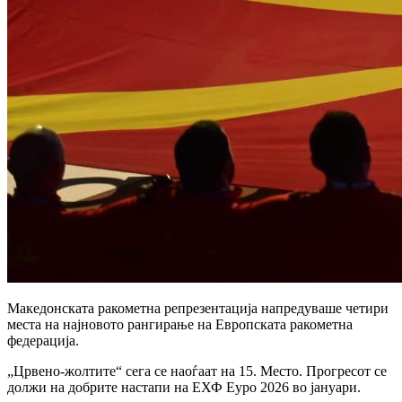
Македонската ракометна репрезентација напредуваше четири
места на најновото рангирање на Европската ракометна
федерација.
„Црвено-жолтите“ сега се наоѓаат на 15. Место. Прогресот се
должи на добрите настапи на ЕХФ Еуро 2026 во јануари.