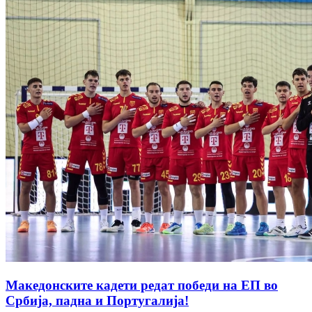
Македонските кадети редат победи на ЕП во
Србија, падна и Португалија!