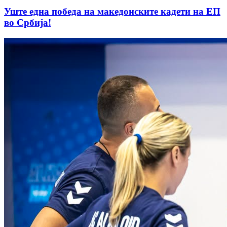
Уште една победа на македонските кадети на ЕП
во Србија!