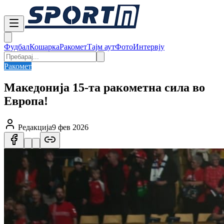
Фудбал
Кошарка
Ракомет
Тајм аут
Фото
Интервју
Ракомет
Македонија 15-та ракометна сила во
Европа!
Редакција
9 фев 2026