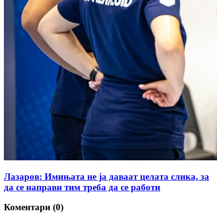
Лазаров: Имињата не ја даваат целата слика, за
да се направи тим треба да се работи
Коментари (0)