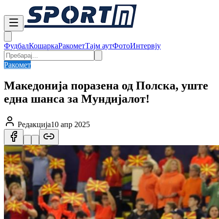
Фудбал
Кошарка
Ракомет
Тајм аут
Фото
Интервју
Ракомет
Македонија поразена од Полска, уште
една шанса за Мундијалот!
Редакција
10 апр 2025