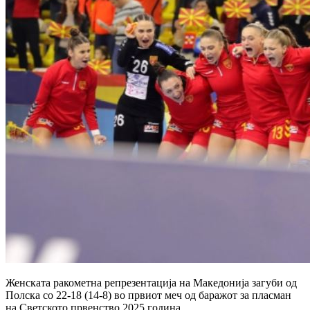
Женската ракометна репрезентација на Македонија загуби од
Полска со 22-18 (14-8) во првиот меч од баражот за пласман
на Светското првенство 2025 година.