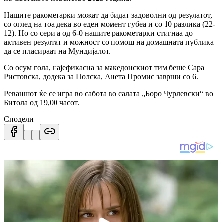
Нашите ракометарки можат да бидат задоволни од резулатот,
со оглед на тоа дека во еден момент губеа и со 10 разлика (22-
12). Но со серија од 6-0 нашите ракометарки стигнаа до
активен резултат и можност со помош на домашната публика
да се пласираат на Мундијалот.
Со осум гола, најефикасна за македонскиот тим беше Сара
Ристовска, додека за Полска, Анета Промис заврши со 6.
Реваншот ќе се игра во сабота во салата „Боро Чурлевски“ во
Битола од 19,00 часот.
Сподели