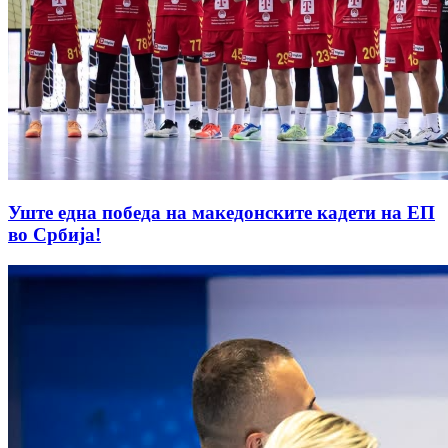
Уште една победа на македонските кадети на ЕП
во Србија!