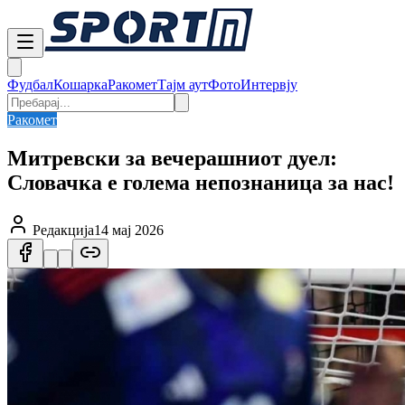
Фудбал
Кошарка
Ракомет
Тајм аут
Фото
Интервју
Ракомет
Митревски за вечерашниот дуел:
Словачка е голема непознаница за нас!
Редакција
14 мај 2026