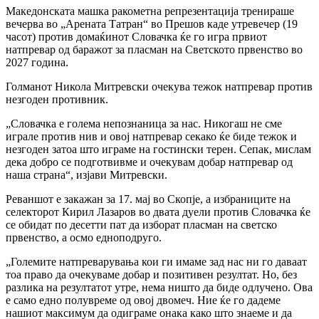
Македонската машка ракометна репрезентација тренираше
вечерва во „Арената Татран“ во Прешов каде утревечер (19
часот) против домаќинот Словачка ќе го игра првиот
натпревар од баражот за пласман на Светското првенство во
2027 година.
Голманот Никола Митревски очекува тежок натпревар против
незгоден противник.
„Словачка е голема непознаница за нас. Никогаш не сме
играле против нив и овој натпревар секако ќе биде тежок и
незгоден затоа што играме на гостински терен. Сепак, мислам
дека добро се подготвивме и очекувам добар натпревар од
наша страна“, изјави Митревски.
Реваншот е закажан за 17. мај во Скопје, а избраниците на
селекторот Кирил Лазаров во двата дуели против Словачка ќе
се обидат по десетти пат да изборат пласман на светско
првенство, а осмо едноподруго.
„Големите натпреварувања кои ги имаме зад нас ни го даваат
тоа право да очекуваме добар и позитивен резултат. Но, без
разлика на резултатот утре, нема ништо да биде одлучено. Ова
е само едно полувреме од овој двомеч. Ние ќе го дадеме
нашиот максимум да одиграме онака како што знаеме и да