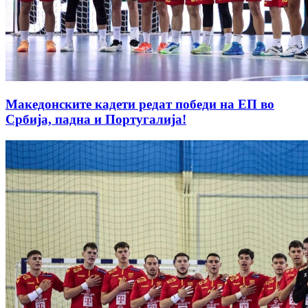
Македонските кадети редат победи на ЕП во
Србија, падна и Португалија!