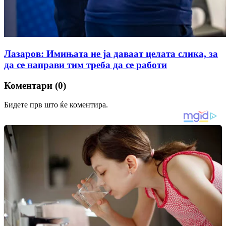
Лазаров: Имињата не ја даваат целата слика, за
да се направи тим треба да се работи
Коментари (0)
Бидете прв што ќе коментира.