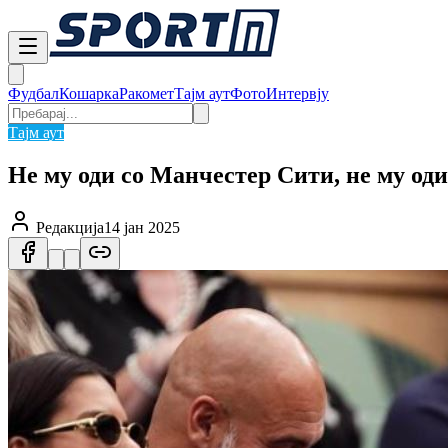
Фудбал
Кошарка
Ракомет
Тајм аут
Фото
Интервју
Тајм аут
Не му оди со Манчестер Сити, не му оди
Редакција
14 јан 2025