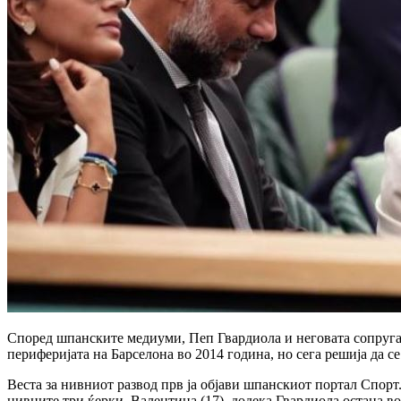
Според шпанските медиуми, Пеп Гвардиола и неговата сопруга 
периферијата на Барселона во 2014 година, но сега решија да се
Веста за нивниот развод прв ја објави шпанскиот портал Спорт
нивните три ќерки, Валентина (17), додека Гвардиола остана во