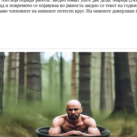
ад и повремено се појавуваа во јавноста заедно со текот на годин
само членовите на нивниот потесен круг.
На нивните доверливи п