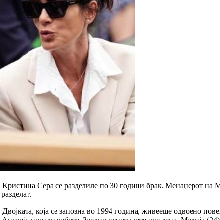
Кристина Сера се разделиле по 30 години брак.
Менаџерот на М
 разделат.
.
Двојката, која се запозна во 1994 година, живееше одвоено пове
 Англија поради работа.
Заедно имаат уште две деца, Марија (24)