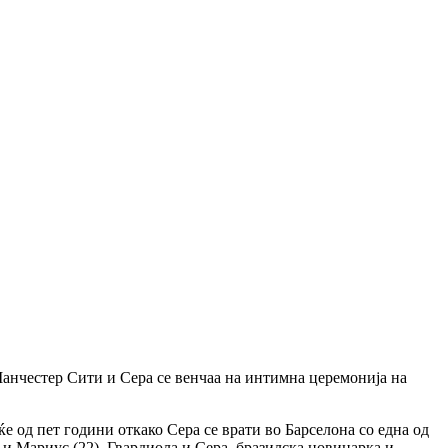
анчестер Сити и Сера се венчаа на интимна церемонија на
ќе од пет години откако Сера се врати во Барселона со една од
 и Мариус (22).
Гвардиола и Сера, бразилска новинарка и