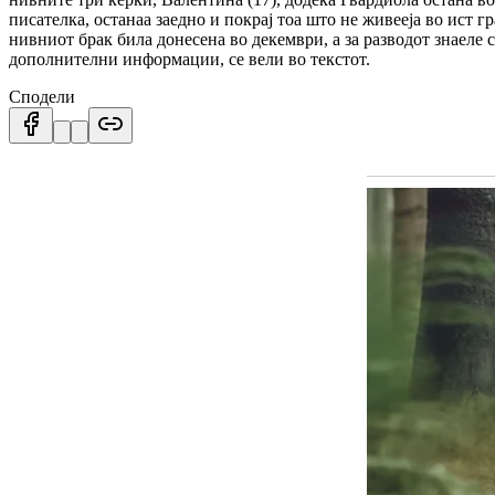
писателка, останаа заедно и покрај тоа што не живееја во ист гр
нивниот брак била донесена во декември, а за разводот знаеле 
дополнителни информации, се вели во текстот.
Сподели