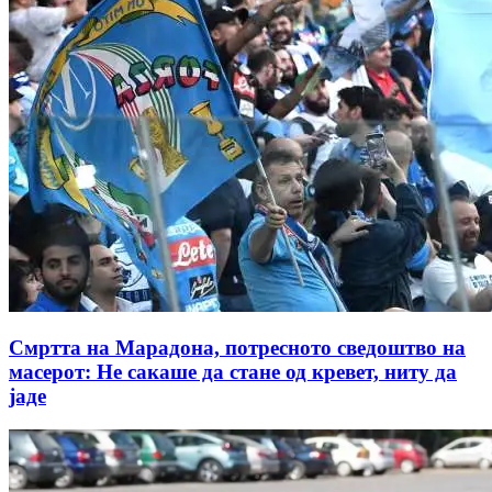
Смртта на Марадона, потресното сведоштво на
масерот: Не сакаше да стане од кревет, ниту да
јаде