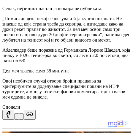
Сепак, нејзиниот настап ја шокираше публиката.
„Помислив дека некој се шегува и ѝ ја купил поканата. Не
знаеше од која страна треба да сервира, а изгледаше како да
држи рекет првпат во животот. За цел меч освои само три
поени и направи дури 20 двојни сервис-грешки“, напиша еден
љубител на тенисот кој и го објави видеото од мечот.
Абделкадер беше поразена од Германката Лорене Шаедел, која
инаку е 1026. тенисерка во светот, со лесни 2:0 по сетови, два
пати по 6:0.
Цел меч траеше само 38 минути.
Овој необичен случај отвори бројни прашања за
критериумите за доделување специјални покани на ИТФ
турнирите, а многу тениски фанови коментираат дека ваков
меч одамна не виделе.
Сподели