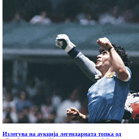
Излегува на аукција легендарната топка од