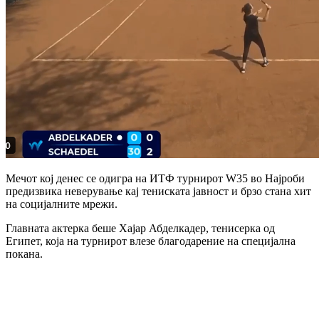
Мечот кој денес се одигра на ИТФ турнирот W35 во Најроби
предизвика неверување кај тениската јавност и брзо стана хит
на социјалните мрежи.
Главната актерка беше Хајар Абделкадер, тенисерка од
Египет, која на турнирот влезе благодарение на специјална
покана.