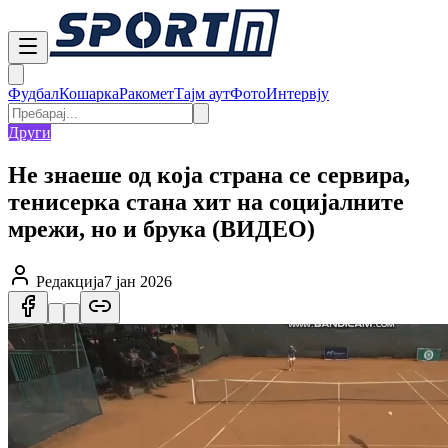
Фудбал
Кошарка
Ракомет
Тајм аут
Фото
Интервју
Други
Не знаеше од која страна се сервира,
тенисерка стана хит на социјалните
мрежи, но и брука (ВИДЕО)
Редакција
7 јан 2026