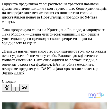
Одлуката предизвика хаос: разгневени хрватски навивачи
фрлаа пластични шишиња кон теренот, што беше кулминација
на неверојатниот меч исполнет со поништени голови,
дискутабилен пенал за Португалија и погодок во 94-тата
минута.
Така продолжува сонот на Кристијано Роналдо, а завршува за
Лука Модриќ — двајца четириесетгодишници кои решија
уште еднаш да ги предводат своите репрезентации на
мундијалската сцена.
„Нема да навлегувам многу во поништениот гол, но ќе кажам
дека судењето беше многу слабо. Видовте до кој степен се
убиваат емоциите. Сите овие одлуки ве влечат назад и ја
одземаат радоста од фудбалот. ВАР ги убива емоциите,
отидовме предалеку со ВАР“, изјави хрватскиот селектор
Златко Далиќ.
Сподели