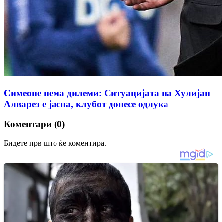
Симеоне нема дилеми: Ситуацијата на Хулијан
Алварез е јасна, клубот донесе одлука
Коментари (0)
Бидете прв што ќе коментира.