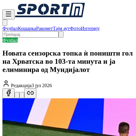
Фудбал
Кошарка
Ракомет
Тајм аут
Фото
Интервју
Фудбал
Новата сензорска топка ѝ поништи гол
на Хрватска во 103-та минута и ја
елиминира од Мундијалот
Редакција
3 јул 2026