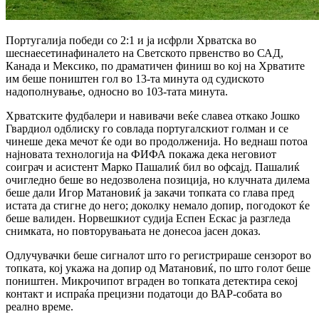
Португалија победи со 2:1 и ја исфрли Хрватска во
шеснаесетинафиналето на Светското првенство во САД,
Канада и Мексико, по драматичен финиш во кој на Хрватите
им беше поништен гол во 13-та минута од судиското
надополнување, односно во 103-тата минута.
Хрватските фудбалери и навивачи веќе славеа откако Јошко
Гвардиол одблиску го совлада португалскиот голман и се
чинеше дека мечот ќе оди во продолженија. Но веднаш потоа
најновата технологија на ФИФА покажа дека неговиот
соиграч и асистент Марко Пашалиќ бил во офсајд. Пашалиќ
очигледно беше во недозволена позиција, но клучната дилема
беше дали Игор Матановиќ ја закачи топката со глава пред
истата да стигне до него; доколку немало допир, погодокот ќе
беше валиден. Норвешкиот судија Еспен Ескас ја разгледа
снимката, но повторувањата не донесоа јасен доказ.
Одлучувачки беше сигналот што го регистрираше сензорот во
топката, кој укажа на допир од Матановиќ, по што голот беше
поништен. Микрочипот вграден во топката детектира секој
контакт и испраќа прецизни податоци до ВАР-собата во
реално време.