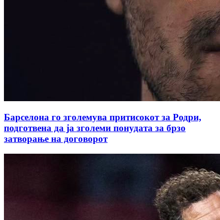
Барселона го зголемува притисокот за Родри,
подготвена да ја зголеми понудата за брзо
затворање на договорот