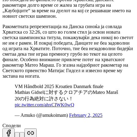
ракометари долго време се жалеа за грубата игра на
„Каубојците“ за време на дуелот на кој се решаваше името на
новиот светски шампион.
Ракометната репрезентација на Данска синоќа ја совлада
Хрватска со 32:26, ​​со што во голем стил ја освои новата
светска шампионска титула, покажувајќи дека никој во светот
не им е рамен.
И покрај победата, Данците не беа задоволни
од играта на Хрватите.
Поточно, тие беа незадоволни бидејќи
сметаа дека тие играа премногу грубо во текот на целото
финале.
Особено внимание привлече потег на хрватскиот
ракометар Матео Мараш.
Го згазна најдобриот ракометар на
Светското првенство Матијас Гидсел и извесно време му
застана на ногата.
VM Håndbold 2025 Kroatien Danmark finale
Mathias Gidselに対するクロアチアのMateo Maraš
20の行為絶対に許さない！
pic.twitter.com/ahxCIWK0wQ
— Amuko (@amukoimam)
February 2, 2025
Сподели