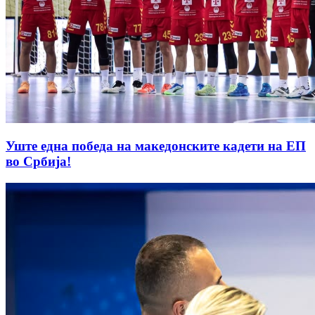
Уште една победа на македонските кадети на ЕП
во Србија!