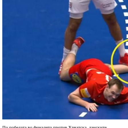
По победата во финалето против Хрватска, данските