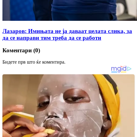
Лазаров: Имињата не ја даваат целата слика, за
да се направи тим треба да се работи
Коментари (0)
Бидете прв што ќе коментира.