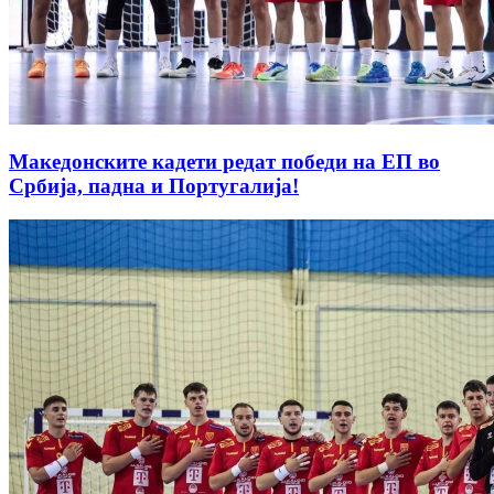
Македонските кадети редат победи на ЕП во
Србија, падна и Португалија!