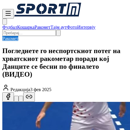
Фудбал
Кошарка
Ракомет
Тајм аут
Фото
Интервју
Ракомет
Погледнете го неспортскиот потег на
хрватскиот ракометар поради кој
Данците се бесни по финалето
(ВИДЕО)
Редакција
3 фев 2025