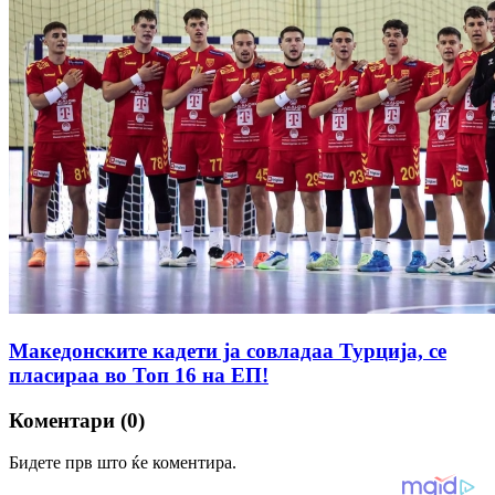
Македонските кадети ја совладаа Турција, се
пласираа во Топ 16 на ЕП!
Коментари (0)
Бидете прв што ќе коментира.