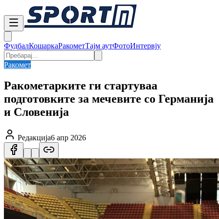
Фудбал
Кошарка
Ракомет
Тајм аут
Фото
Интервју
Ракомет
Ракометарките ги стартуваа
подготовките за мечевите со Германија
и Словенија
Редакција
6 апр 2026