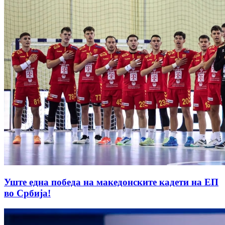
Уште една победа на македонските кадети на ЕП
во Србија!