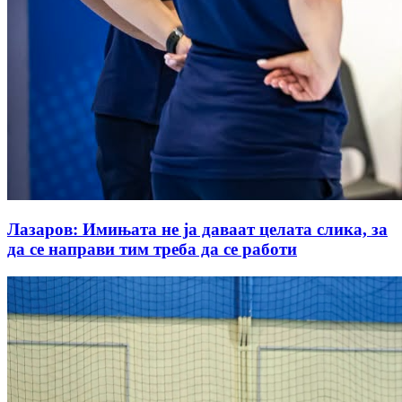
Лазаров: Имињата не ја даваат целата слика, за
да се направи тим треба да се работи