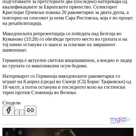
подготовките за претстојните два (последни) натпревара од
квалификациите за Европското првенство. Селекторот
Кристијан Грчевски повика 20 ракометарки за двата дуела, а
повторно на списокот ја нема Сара Ристовска, која е во процес
на рехабилитација.
Македонската репрезентација со победата над Белгија во
Куманово (33:28) го обезбеди третото место во групата и на
тој начин останува со шанси за пласман на завршниот
шампионат.
Германија е актуелен светски вицешампион, а воедно и лидер
во групата со макесимални осум бодови.
Натпреварот со Германија македонските ракометарки го
играат на 8.април (среда) во Скопје (СЦ Борис Трајковски) од
18 часот, а потоа останува и последното коло на гостински
терен против Словенија во Велење.
Сподели