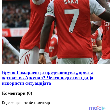
Бруно Гимараеш ја предизвикува „првата
жртва“ во Арсенал? Челси подготвен да ја
искористи ситуацијата
Коментари (0)
Бидете прв што ќе коментира.