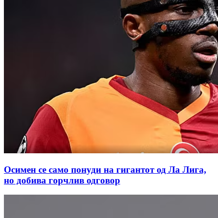
Осимен се само понуди на гигантот од Ла Лига,
но добива горчлив одговор