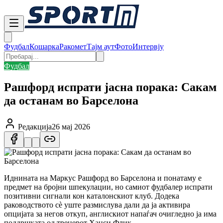
Фудбал
Кошарка
Ракомет
Тајм аут
Фото
Интервју
Фудбал
Рашфорд испрати јасна порака: Сакам
да останам во Барселона
Редакција
26 мај 2026
Иднината на Маркус Рашфорд во Барселона и понатаму е
предмет на бројни шпекулации, но самиот фудбалер испрати
позитивни сигнали кон каталонскиот клуб. Додека
раководството сè уште размислува дали да ја активира
опцијата за негов откуп, англискиот напаѓач очигледно ја има
поддршката од тренерот Ханси Флик.