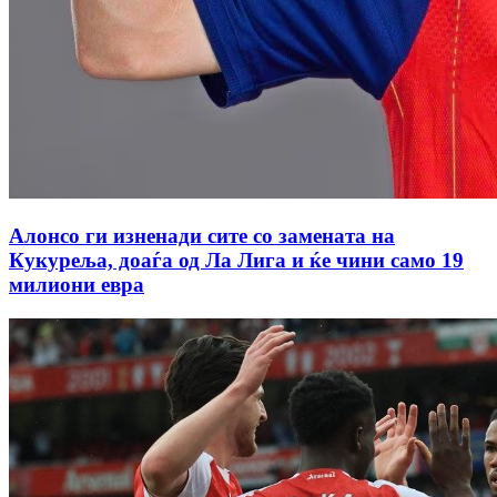
Алонсо ги изненади сите со замената на
Кукуреља, доаѓа од Ла Лига и ќе чини само 19
милиони евра