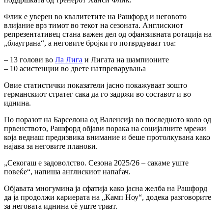
Флик е уверен во квалитетите на Рашфорд и неговото
влијание врз тимот во текот на сезоната. Англискиот
репрезентативец стана важен дел од офанзивната ротација на
„блауграна“, а неговите бројки го потврдуваат тоа:
– 13 голови во
Ла Лига
и Лигата на шампионите
– 10 асистенции во двете натпреварувања
Овие статистички показатели јасно покажуваат зошто
германскиот стратег сака да го задржи во составот и во
иднина.
По поразот на Барселона од Валенсија во последното коло од
првенството, Рашфорд објави порака на социјалните мрежи
која веднаш предизвика внимание и беше протолкувана како
најава за неговите планови.
„Секогаш е задоволство. Сезона 2025/26 – сакаме уште
повеќе“, напиша англискиот напаѓач.
Објавата многумина ја сфатија како јасна желба на Рашфорд
да ја продолжи кариерата на „Камп Ноу“, додека разговорите
за неговата иднина сè уште траат.