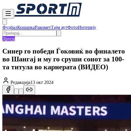
Фудбал
Кошарка
Ракомет
Тајм аут
Фото
Интервју
Други
Синер го победи Ѓоковиќ во финалето
во Шангај и му го сруши сонот за 100-
та титула во кариерата (ВИДЕО)
Редакција
13 окт 2024