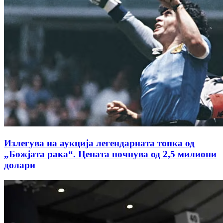
Излегува на аукција легендарната топка од
„Божјата рака“. Цената почнува од 2,5 милиони
долари