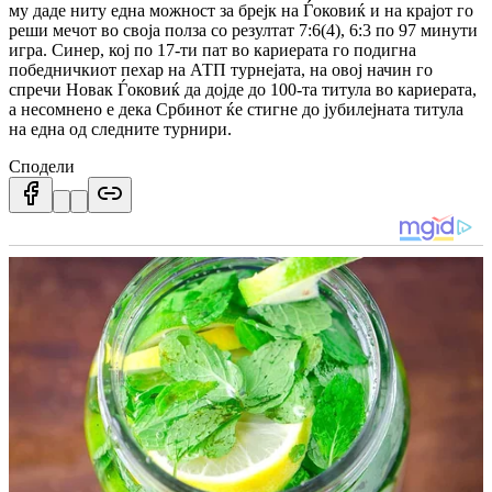
му даде ниту една можност за брејк на Ѓоковиќ и на крајот го
реши мечот во своја полза со резултат 7:6(4), 6:3 по 97 минути
игра.
Синер, кој по 17-ти пат во кариерата го подигна
победничкиот пехар на АТП турнејата, на овој начин го
спречи Новак Ѓоковиќ да дојде до 100-та титула во кариерата,
а несомнено е дека Србинот ќе стигне до јубилејната титула
на една од следните турнири.
Сподели