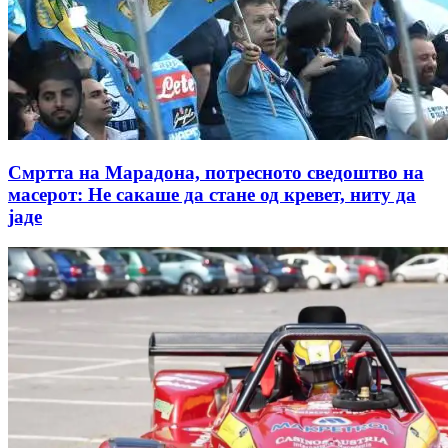
Смртта на Марадона, потресното сведоштво на
масерот: Не сакаше да стане од кревет, ниту да
јаде