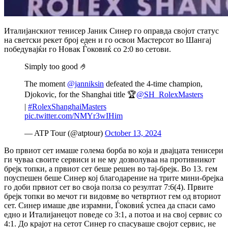
Италијанскиот тенисер Јаник Синер го оправда својот статус
на светски рекет број еден и го освои Мастерсот во Шангај
победувајќи го Новак Ѓоковиќ со 2:0 во сетови.
Simply too good 🤌
The moment
@janniksin
defeated the 4-time champion,
Djokovic, for the Shanghai title 🏆
@SH_RolexMasters
|
#RolexShanghaiMasters
pic.twitter.com/NMYr3wIHim
— ATP Tour (@atptour)
October 13, 2024
Во првиот сет имаше голема борба во која и двајцата тенисери
ги чуваа своите сервиси и не му дозволуваа на противникот
брејк топки, а првиот сет беше решен во тај-брејк.
Во 13. гем
поуспешен беше Синер кој благодарение на трите мини-брејка
го доби првиот сет во своја полза со резултат 7:6(4).
Првите
брејк топки во мечот ги видовме во четвртиот гем од вториот
сет.
Синер имаше две израмни, Ѓоковиќ успеа да спаси само
едно и Италијанецот поведе со 3:1, а потоа и на свој сервис со
4:1.
До крајот на сетот Синер го спасуваше својот сервис, не