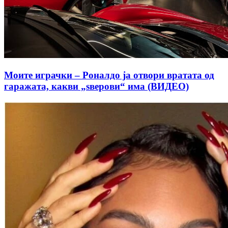
Моите играчки – Роналдо ја отвори вратата од
гаражата, какви „ѕверови“ има (ВИДЕО)