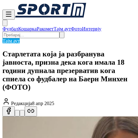
Фудбал
Кошарка
Ракомет
Тајм аут
Фото
Интервју
Тајм аут
Старлетата која ја разбранува
јавноста, призна дека кога имала 18
години дупнала презерватив кога
спиела со фудбалер на Баерн Минхен
(ФОТО)
Редакција
8 апр 2025