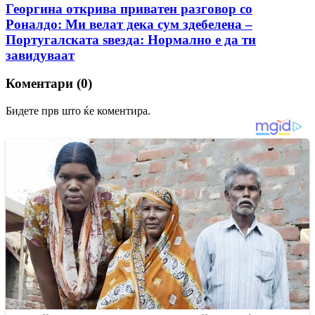
Георгина открива приватен разговор со
Роналдо: Ми велат дека сум здебелена –
Португалската ѕвезда: Нормално е да ти
завидуваат
Коментари (0)
Бидете прв што ќе коментира.