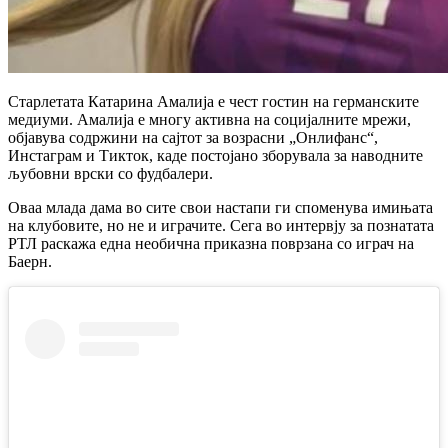
Старлетата Катарина Амалија е чест гостин на германските
медиуми. Амалија е многу активна на социјалните мрежи,
објавува содржини на сајтот за возрасни „Онлифанс“,
Инстаграм и Тикток, каде постојано зборувала за наводните
љубовни врски со фудбалери.
Оваа млада дама во сите свои настапи ги споменува имињата
на клубовите, но не и играчите. Сега во интервју за познатата
РТЛ раскажа една необична приказна поврзана со играч на
Баерн.