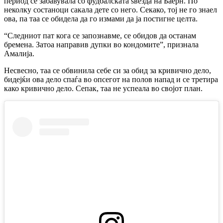
период се забавувала со фудбалската ѕвезда на Баерн. По
неколку состаноци сакала дете со него. Секако, тој не го знаел
ова, па таа се обидела да го измами да ја постигне целта.
“Следниот пат кога се запознавме, се обидов да останам
бремена. Затоа направив дупки во кондомите”, признала
Амалија.
Несвесно, таа се обвинила себе си за обид за кривично дело,
бидејќи ова дело спаѓа во опсегот на полов напад и се третира
како кривично дело. Сепак, таа не успеала во својот план.