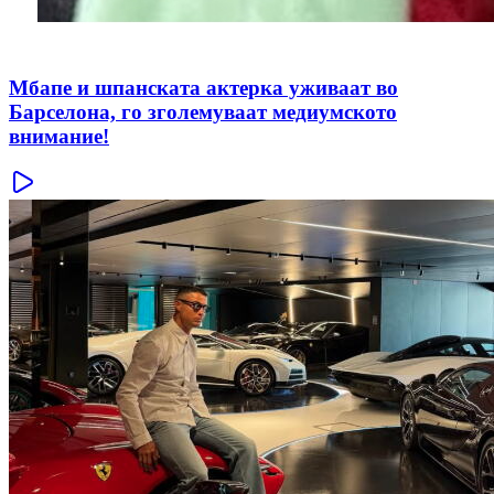
Мбапе и шпанската актерка уживаат во
Барселона, го зголемуваат медиумското
внимание!