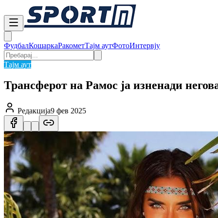
Фудбал
Кошарка
Ракомет
Тајм аут
Фото
Интервју
Тајм аут
Трансферот на Рамос ја изненади негова
Редакција
9 фев 2025