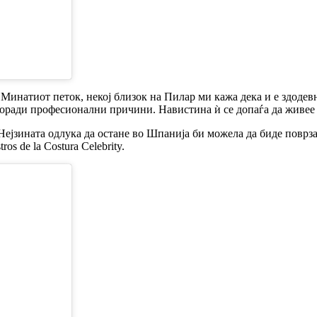
инатиот петок, некој близок на Пилар ми кажа дека и е здодевно
оради професионални причини. Навистина ѝ се допаѓа да живее т
Нејзината одлука да остане во Шпанија би можела да биде поврзан
s de la Costura Celebrity.