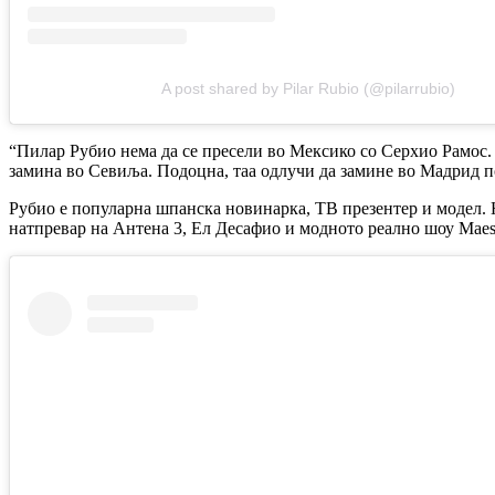
A post shared by Pilar Rubio (@pilarrubio)
“Пилар Рубио нема да се пресели во Мексико со Серхио Рамос. М
замина во Севиља. Подоцна, таа одлучи да замине во Мадрид п
Рубио е популарна шпанска новинарка, ТВ презентер и модел.
натпревар на Антена 3, Ел Десафио и модното реално шоу Maestro