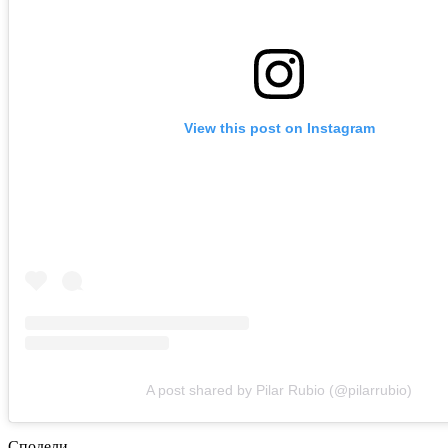
View this post on Instagram
A post shared by Pilar Rubio (@pilarrubio)
Сподели