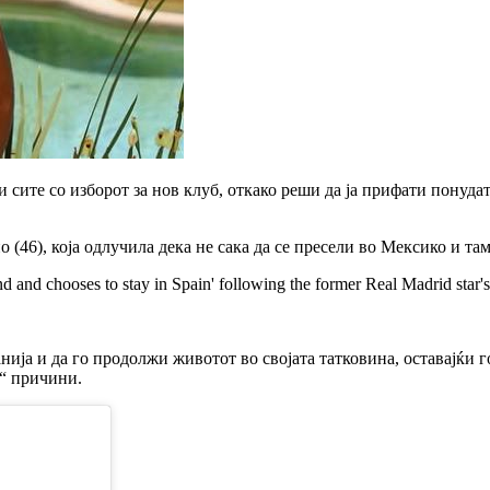
сите со изборот за нов клуб, откако реши да ја прифати понуда
(46), која одлучила дека не сака да се пресели во Мексико и та
d and chooses to stay in Spain' following the former Real Madrid star
анија и да го продолжи животот во својата татковина, оставајќи 
и“ причини.