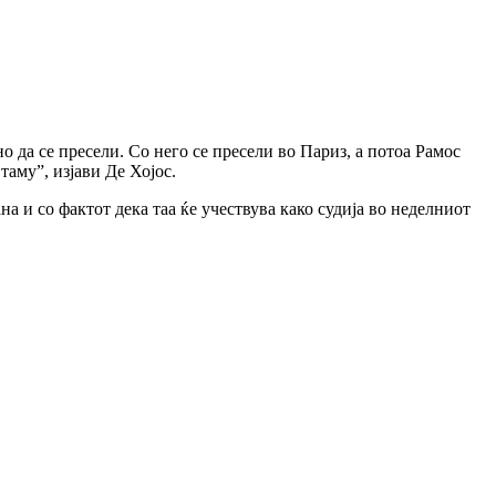
 да се пресели. Со него се пресели во Париз, а потоа Рамос
аму”, изјави Де Хојос.
а и со фактот дека таа ќе учествува како судија во неделниот