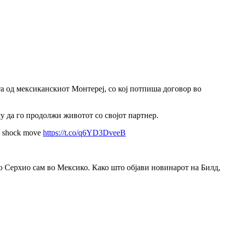
та од мексиканскиот Монтереј, со кој потпиша договор во
му да го продолжи животот со својот партнер.
's shock move
https://t.co/q6YD3DveeB
го Серхио сам во Мексико.
Како што објави новинарот на Билд,