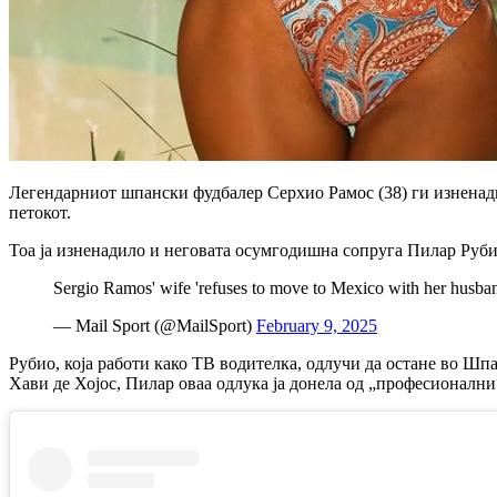
Легендарниот шпански фудбалер Серхио Рамос (38) ги изненади 
петокот.
Тоа ја изненадило и неговата осумгодишна сопруга Пилар Рубио 
Sergio Ramos' wife 'refuses to move to Mexico with her husban
— Mail Sport (@MailSport)
February 9, 2025
Рубио, која работи како ТВ водителка, одлучи да остане во Шп
Хави де Хојос, Пилар оваа одлука ја донела од „професионалн