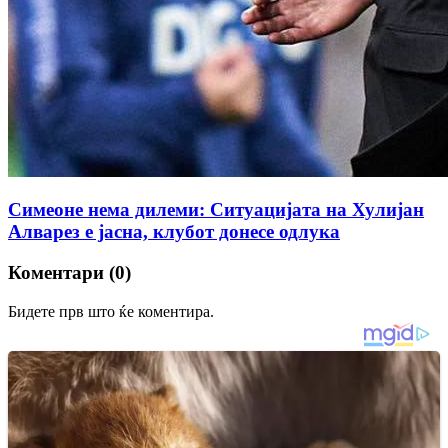
Симеоне нема дилеми: Ситуацијата на Хулијан
Алварез е јасна, клубот донесе одлука
Коментари (0)
Бидете прв што ќе коментира.