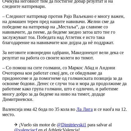
Очекува неговиот тим да постигне добар резултат и на
следните натпревари.
– Следниот натпревар против Рајо Ваљекано е многу важен,
на домашен терен пред нашите навивачи. Желни сме да
победиме на натпревар на „Местаља“, да славиме со
навивачите, да пееме, да бидеме заедно затоа што тие го
заслужуваат тоа. Победата над Атлетик е исто така
благодарение на навивачите кои дојдоа да нè поддржат.
За неговите извонредни одбрани, Македонецот вели дека се
резултат на работа со своите колеги во тимот.
– Со помош на сите голмани, со Маркос Абад и Андони
Очоторена кои работат секој ден, се обидуваме да
придонесеме и да помогнеме од голманската позиција за да
освоиме бодови. Денес се случи тоа и мора да продолжиме да
работиме како група голмани, што е одлично, и работиме
многу добро за да бидеме на ниво на тимот, додаде
Димитриевски.
Валенсија има 42 бода по 35 кола во
Ла Лига
и се наоѓа на 12.
место.
✈ ¡Vuelo sin motor de
@Dimitrievski1
para salvar al
@valenciacf
en el AthleticValencia!