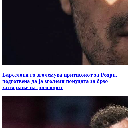
Барселона го зголемува притисокот за Родри,
подготвена да ја зголеми понудата за брзо
затворање на договорот