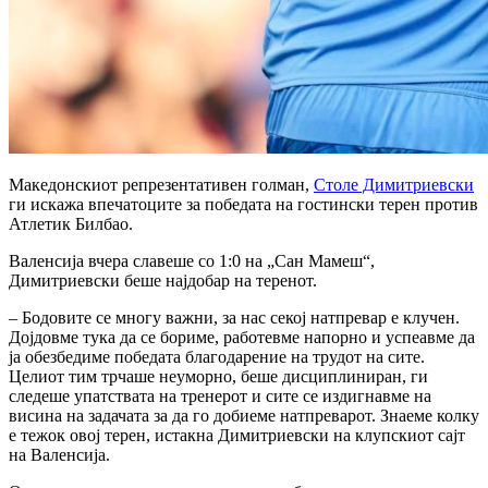
Македонскиот репрезентативен голман,
Столе Димитриевски
ги искажа впечатоците за победата на гостински терен против
Атлетик Билбао.
Валенсија вчера славеше со 1:0 на „Сан Мамеш“,
Димитриевски беше најдобар на теренот.
– Бодовите се многу важни, за нас секој натпревар е клучен.
Дојдовме тука да се бориме, работевме напорно и успеавме да
ја обезбедиме победата благодарение на трудот на сите.
Целиот тим трчаше неуморно, беше дисциплиниран, ги
следеше упатствата на тренерот и сите се издигнавме на
висина на задачата за да го добиеме натпреварот. Знаеме колку
е тежок овој терен, истакна Димитриевски на клупскиот сајт
на Валенсија.