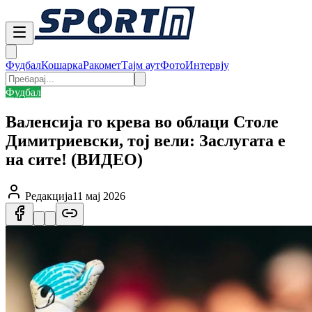
Фудбал
Кошарка
Ракомет
Тајм аут
Фото
Интервју
Фудбал
Валенсија го крева во облаци Столе
Димитриевски, тој вели: Заслугата е
на сите! (ВИДЕО)
Редакција
11 мај 2026