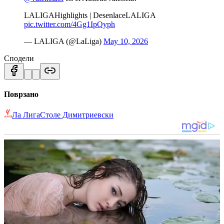
LALIGAHighlights | DesenlaceLALIGA
pic.twitter.com/4Gg1IpQyph
— LALIGA (@LaLiga)
May 10, 2026
Сподели
Поврзано
Ла Лига
Столе Димитриевски