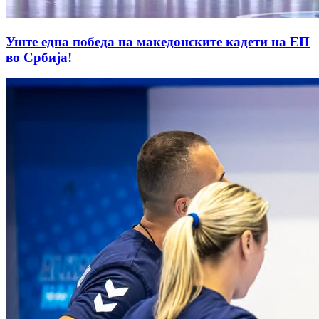
Уште една победа на македонските кадети на ЕП
во Србија!