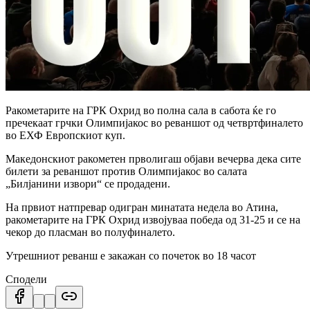
Ракометарите на ГРК Охрид во полна сала в сабота ќе го
пречекаат грчки Олимпијакос во реваншот од четвртфиналето
во ЕХФ Европскиот куп.
Македонскиот ракометен прволигаш објави вечерва дека сите
билети за реваншот против Олимпијакос во салата
„Билјанини извори“ се продадени.
На првиот натпревар одигран минатата недела во Атина,
ракометарите на ГРК Охрид извојуваа победа од 31-25 и се на
чекор до пласман во полуфиналето.
Утрешниот реванш е закажан со почеток во 18 часот
Сподели