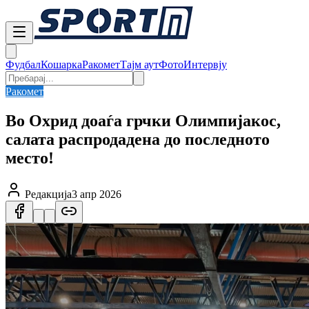
Фудбал
Кошарка
Ракомет
Тајм аут
Фото
Интервју
Ракомет
Во Охрид доаѓа грчки Олимпијакос,
салата распродадена до последното
место!
Редакција
3 апр 2026