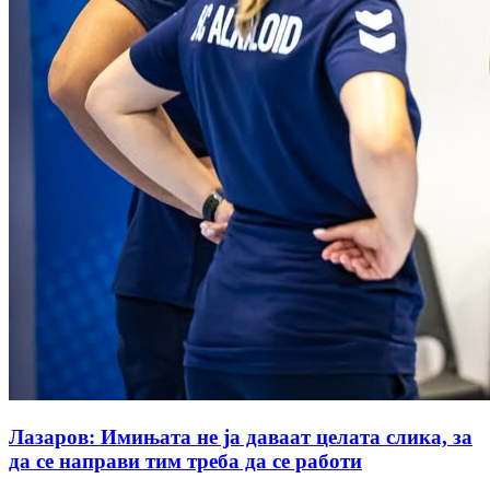
Лазаров: Имињата не ја даваат целата слика, за
да се направи тим треба да се работи