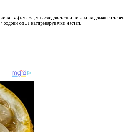
мпионат кој има осум последователни порази на домашен терен
7 бодови од 31 натпреварувачки настап.