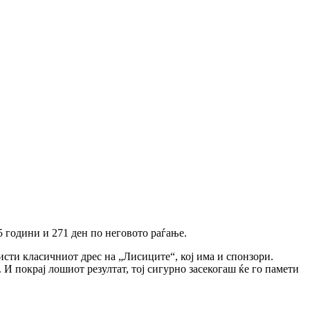
 години и 271 ден по неговото раѓање.
исти класичниот дрес на „Лисиците“, кој има и спонзори.
 И покрај лошиот резултат, тој сигурно засекогаш ќе го памети