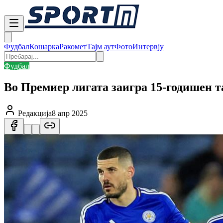
Фудбал
Кошарка
Ракомет
Тајм аут
Фото
Интервју
Фудбал
Во Премиер лигата заигра 15-годишен та
Редакција
8 апр 2025