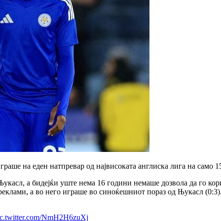
аше на еден натпревар од највисоката англиска лига на само 15
укасл, а бидејќи уште нема 16 години немаше дозвола да го кор
еклами, а во него играше во синоќешниот пораз од Њукасл (0:3).
ic.twitter.com/NmH2H6zuXj