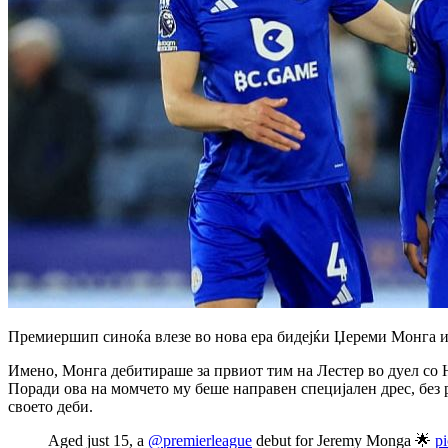
Премиершип синоќа влезе во нова ера бидејќи Џереми Монга игр
Имено, Монга дебитираше за првиот тим на Лестер во дуел со Њ
Поради ова на момчето му беше направен специјален дрес, без р
своето деби.
Aged just 15, a
@premierleague
debut for Jeremy Monga 🌟
p