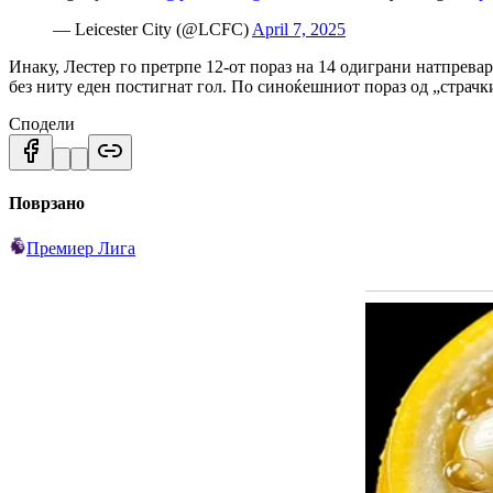
— Leicester City (@LCFC)
April 7, 2025
Инаку, Лестер го претрпе 12-от пораз на 14 одиграни натпрева
без ниту еден постигнат гол. По синоќешниот пораз од „страчк
Сподели
Поврзано
Премиер Лига