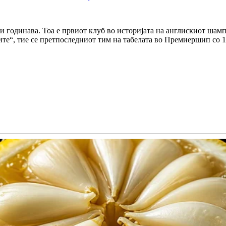
ри годинава. Тоа е првиот клуб во историјата на англискиот ша
ите“, тие се претпоследниот тим на табелата во Премиершип со 1