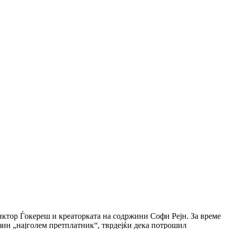
ктор Ѓокереш и креаторката на содржини Софи Рејн. За време
зин „најголем претплатник“, тврдејќи дека потрошил