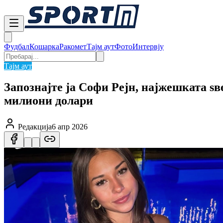
Фудбал
Кошарка
Ракомет
Тајм аут
Фото
Интервју
Тајм аут
Запознајте ја Софи Рејн, најжешката ѕв
милиони долари
Редакција
6 апр 2026