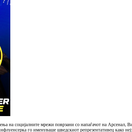
ња на социјалните мрежи поврзани со напаѓачот на Арсенал, Ви
инфлуенсерка го именуваше шведскиот репрезентативец како неј