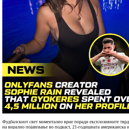
Фудбалскиот свет моментално врие поради експлозивните тврде
на вирално појавување во подкаст, 21-годишната американска 