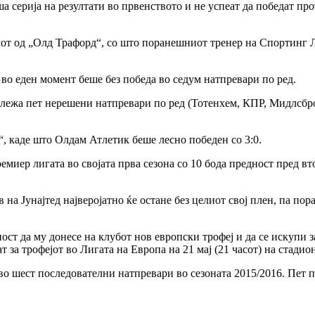
а серија на резултати во првенството и не успеат да победат про
мот од „Олд Трафорд“, со што поранешниот тренер на Спортинг Л
во еден момент беше без победа во седум натпревари по ред.
бележа пет нерешени натпревари по ред (Тотенхем, КПР, Мидлсбр
“, каде што Олдам Атлетик беше лесно победен со 3:0.
емиер лигата во својата прва сезона со 10 бода предност пред в
на Јунајтед најверојатно ќе остане без целиот свој плен, па по
ст да му донесе на клубот нов европски трофеј и да се искупи 
 за трофејот во Лигата на Европа на 21 мај (21 часот) на стади
 во шест последователни натпревари во сезоната 2015/2016. Пет