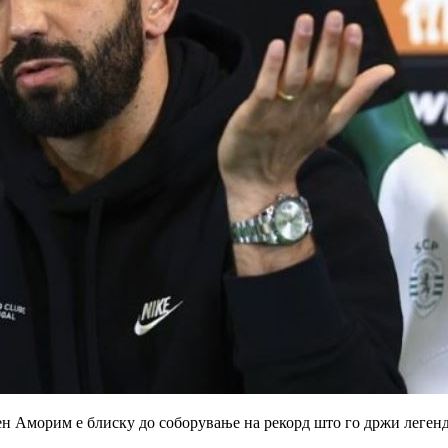
убен Аморим е блиску до соборување на рекорд што го држи леген