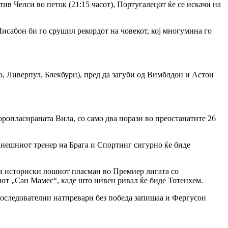
тив Челси во петок (21:15 часот), Португалецот ќе се искачи на
исабон би го срушил рекордот на човекот, кој многумина го
о, Ливерпул, Блекбурн), пред да загуби од Вимблдон и Астон
торопласираната Вила, со само два порази во преостанатите 26
ранешниот тренер на Брага и Спортинг сигурно ќе биде
за историски лошиот пласман во Премиер лигата со
онот „Сан Мамес“, каде што нивен ривал ќе биде Тотенхем.
 последователни натпревари без победа запишаа и Фергусон