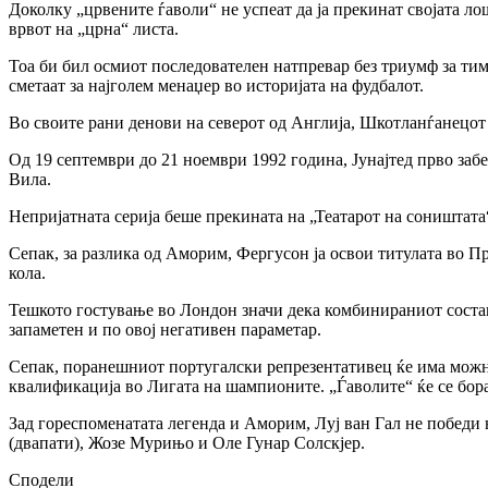
Доколку „црвените ѓаволи“ не успеат да ја прекинат својата лош
врвот на „црна“ листа.
Тоа би бил осмиот последователен натпревар без триумф за ти
сметаат за најголем менаџер во историјата на фудбалот.
Во своите рани денови на северот од Англија, Шкотланѓанецот 
Од 19 септември до 21 ноември 1992 година, Јунајтед прво за
Вила.
Непријатната серија беше прекината на „Театарот на соништата
Сепак, за разлика од Аморим, Фергусон ја освои титулата во Пр
кола.
Тешкото гостување во Лондон значи дека комбинираниот состав 
запаметен и по овој негативен параметар.
Сепак, поранешниот португалски репрезентативец ќе има можно
квалификација во Лигата на шампионите. „Ѓаволите“ ќе се борат
Зад гореспоменатата легенда и Аморим, Луј ван Гал не победи
(двапати), Жозе Мурињо и Оле Гунар Солскјер.
Сподели