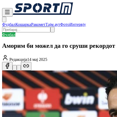
Фудбал
Кошарка
Ракомет
Тајм аут
Фото
Интервју
Фудбал
Аморим би можел да го сруши рекордот 
Редакција
14 мај 2025