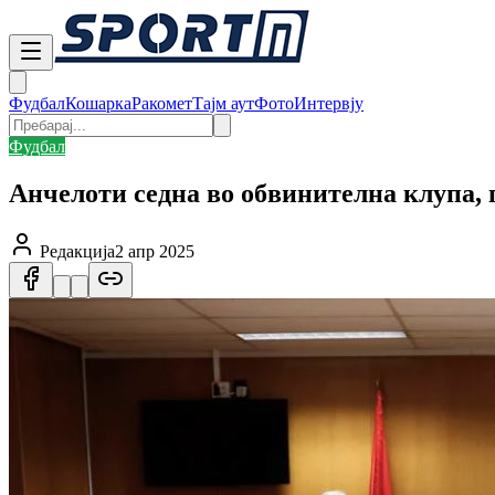
Фудбал
Кошарка
Ракомет
Тајм аут
Фото
Интервју
Фудбал
Анчелоти седна во обвинителна клупа, 
Редакција
2 апр 2025