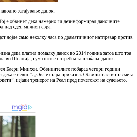
аводно затајување данок.
 Тој е обвинет дека намерно ги дезинформирал даночните
од над еден милион евра.
дот дојде само неколку часа по драматичниот натпревар против
ризна дека платил помалку данок во 2014 година затоа што тоа
на во Шпанија, сума што е потребна за плаќање данок.
резел Баерн Минхен. Обвинителите побараа четири години
н дека е невин“. „Ова е стара приказна. Обвинителството смета
окати“, изјави тренерот на Реал пред почетокот на судењето.