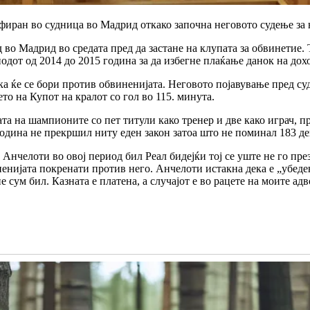
иран во судница во Мадрид откако започна неговото судење за н
во Мадрид во средата пред да застане на клупата за обвинетие.
иодот од 2014 до 2015 година за да избегне плаќање данок на дох
ка ќе се бори против обвиненијата. Неговото појавување пред су
то на Купот на кралот со гол во 115. минута.
та на шампионите со пет титули како тренер и две како играч, п
година не прекршил ниту еден закон затоа што не поминал 183 де
 Анчелоти во овој период бил Реал бидејќи тој се уште не го п
ненијата покренати против него. Анчелоти истакна дека е „убеде
 сум бил. Казната е платена, а случајот е во рацете на моите адв