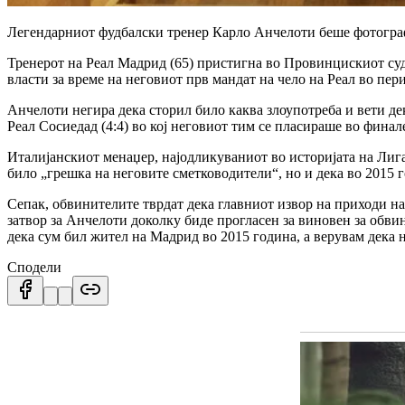
Легендарниот фудбалски тренер Карло Анчелоти беше фотограф
Тренерот на Реал Мадрид (65) пристигна во Провинцискиот суд 
власти за време на неговиот прв мандат на чело на Реал во пер
Анчелоти негира дека сторил било каква злоупотреба и вети де
Реал Сосиедад (4:4) во кој неговиот тим се пласираше во финале
Италијанскиот менаџер, најодликуваниот во историјата на Лига
било „грешка на неговите сметководители“, но и дека во 2015 
Сепак, обвинителите тврдат дека главниот извор на приходи на
затвор за Анчелоти доколку биде прогласен за виновен за обви
дека сум бил жител на Мадрид во 2015 година, а верувам дека не
Сподели