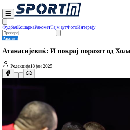
Фудбал
Кошарка
Ракомет
Тајм аут
Фото
Интервју
Ракомет
Атанасијевиќ: И покрај поразот од Хола
Редакција
18 јан 2025