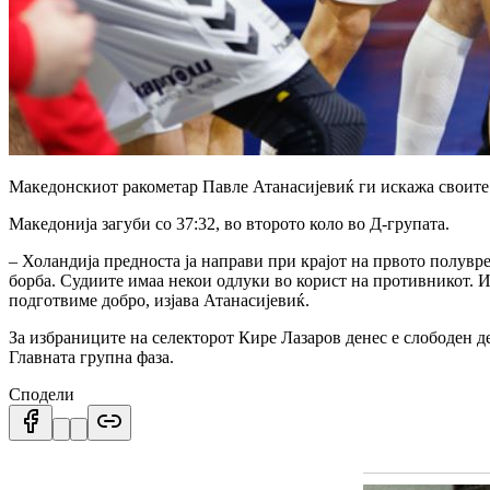
Македонскиот ракометар Павле Атанасијевиќ ги искажа своите 
Македонија загуби со 37:32, во второто коло во Д-групата.
– Холандија предноста ја направи при крајот на првото полув
борба. Судиите имаа некои одлуки во корист на противникот. И
подготвиме добро, изјава Атанасијевиќ.
За избраниците на селекторот Кире Лазаров денес е слободен де
Главната групна фаза.
Сподели