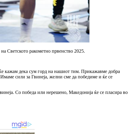
 на Светското ракометно првенство 2025.
 ќе кажам дека сум горд на нашиот тим. Прикажавме добра
 Имаме сили за Гвинеја, желни сме да победиме и ќе се
 Гвинеја. Со победа или нерешено, Македонија ќе се пласира во