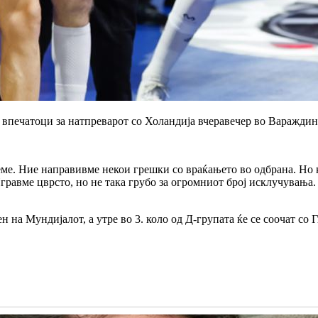
впечатоци за натпреварот со Холандија вчеравечер во Вараждин
реме. Ние направивме некои грешки со враќањето во одбрана. Но
гравме цврсто, но не така грубо за огромниот број исклучувања.
н на Мундијалот, а утре во 3. коло од Д-групата ќе се соочат со