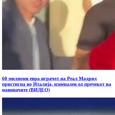
60 милиони евра играчот на Реал Мадрид
пристигна во Италија, изненаден од пречекот на
навивачите (ВИДЕО)