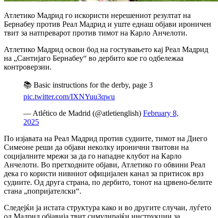
Атлетико Мадрид го искористи нерешениот резултат на
Бернабеу против Реал Мадрид и уште еднаш објави ироничен
твит за натпреварот против тимот на Карло Анчелоти.
Атлетико Мадрид освои бод на гостувањето кај Реал Мадрид
на „Сантијаго Бернабеу“ во дербито кое го одбележаа
контроверзии.
📚 Basic instructions for the derby, page 3
pic.twitter.com/IXNYuu3qwu
— Atlético de Madrid (@atletienglish)
February 8,
2025
По изјавата на Реал Мадрид против судиите, тимот на Диего
Симеоне реши да објави неколку иронични твитови на
социјалните мрежи за да го нападне клубот на Карло
Анчелоти.
Во претходните објави, Атлетико го обвини Реал
дека го користи нивниот официјален канал за притисок врз
судиите.
Од друга страна, по дербито, тонот на црвено-белите
стана „попријателски“.
Следејќи ја истата структура како и во другите случаи, луѓето
од Мадрид објавија твит симулирајќи инструкции за