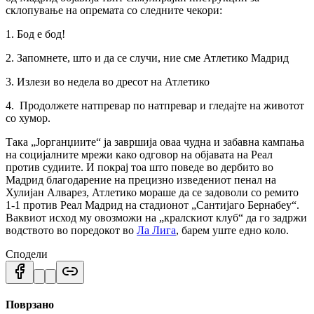
склопување на опремата со следните чекори:
1. Бод е бод!
2. Запомнете, што и да се случи, ние сме Атлетико Мадрид
3. Излези во недела во дресот на Атлетико
4. Продолжете натпревар по натпревар и гледајте на животот
со хумор.
Така „Јорганџиите“ ја завршија оваа чудна и забавна кампања
на социјалните мрежи како одговор на објавата на Реал
против судиите.
И покрај тоа што поведе во дербито во
Мадрид благодарение на прецизно изведениот пенал на
Хулијан Алварез, Атлетико мораше да се задоволи со ремито
1-1 против Реал Мадрид на стадионот „Сантијаго Бернабеу“.
Ваквиот исход му овозможи на „кралскиот клуб“ да го задржи
водството во поредокот во
Ла Лига
, барем уште едно коло.
Сподели
Поврзано