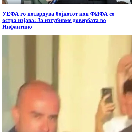
УЕФА го потврдува бојкотот кон ФИФА со
остра изјава: Ја изгубивме довербата во
Инфантино