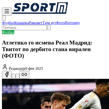
Фудбал
Кошарка
Ракомет
Тајм аут
Фото
Интервју
Фудбал
Атлетико го исмева Реал Мадрид:
Твитот по дербито стана вирален
(ФОТО)
Редакција
9 фев 2025