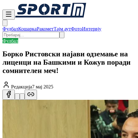
Фудбал
Кошарка
Ракомет
Тајм аут
Фото
Интервју
Фудбал
Борко Ристовски најави одземање на
лиценци на Башкими и Кожув поради
сомнителен меч!
Редакција
7 мај 2025