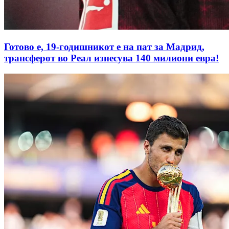
Готово е, 19-годишникот е на пат за Мадрид,
трансферот во Реал изнесува 140 милиони евра!