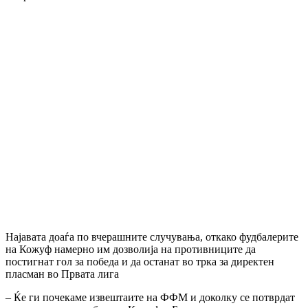
Најавата доаѓа по вчерашните случувања, откако фудбалерите
на Кожуф намерно им дозволија на противниците да
постигнат гол за победа и да останат во трка за директен
пласман во Првата лига
– Ќе ги почекаме извештаите на ФФМ и доколку се потврдат