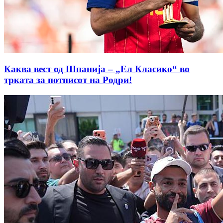
Каква вест од Шпанија – „Ел Класико“ во
трката за потписот на Родри!