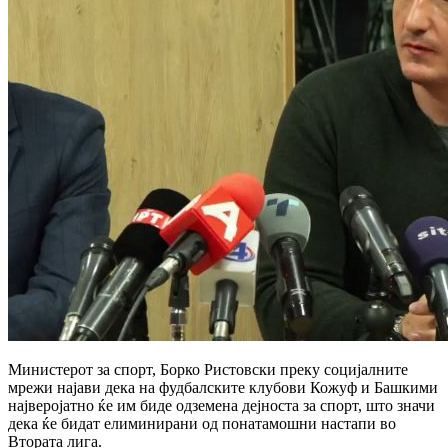
Министерот за спорт, Борко Ристовски преку социјалните
мрежи најави дека на фудбалските клубови Кожуф и Башкими
најверојатно ќе им биде одземена дејноста за спорт, што значи
дека ќе бидат елиминирани од понатамошни настапи во
Втората лига.