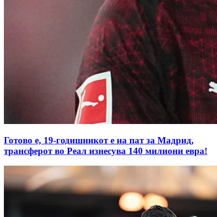
Готово е, 19-годишникот е на пат за Мадрид,
трансферот во Реал изнесува 140 милиони евра!