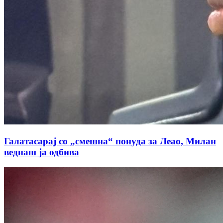
Галатасарај со „смешна“ понуда за Леао, Милан
веднаш ја одбива