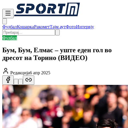
Фудбал
Кошарка
Ракомет
Тајм аут
Фото
Интервју
Фудбал
Бум, Бум, Елмас – уште еден гол во
дресот на Торино (ВИДЕО)
Редакција
6 апр 2025