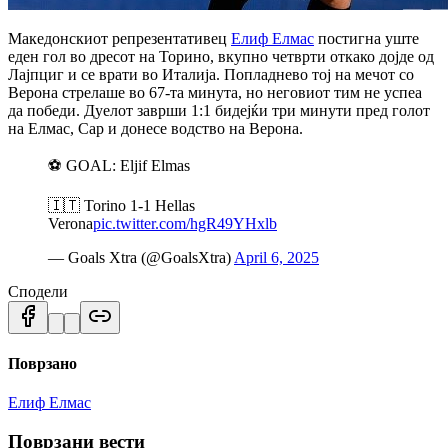
Македонскиот репрезентативец
Елиф Елмас
постигна уште
еден гол во дресот на Торино, вкупно четврти откако дојде од
Лајпциг и се врати во Италија. Попладнево тој на мечот со
Верона стрелаше во 67-та минута, но неговиот тим не успеа
да победи. Дуелот заврши 1:1 бидејќи три минути пред голот
на Елмас, Сар и донесе водство на Верона.
⚽️ GOAL: Eljif Elmas
🇮🇹 Torino 1-1 Hellas
Verona
pic.twitter.com/hgR49YHxlb
— Goals Xtra (@GoalsXtra)
April 6, 2025
Сподели
Поврзано
Елиф Елмас
Поврзани вести