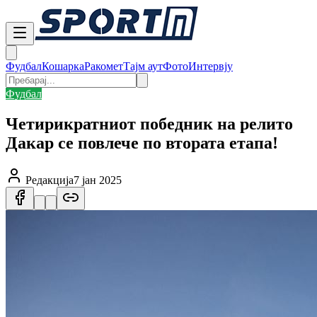
Фудбал
Кошарка
Ракомет
Тајм аут
Фото
Интервју
Фудбал
Четирикратниот победник на релито
Дакар се повлече по втората етапа!
Редакција
7 јан 2025