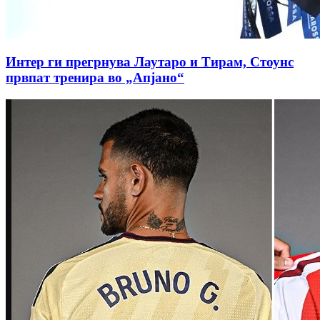
Интер ги прегрнува Лаутаро и Тирам, Стоунс
првпат тренира во „Апјано“