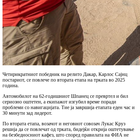
Четирикратниот победник на релито Дакар, Карлос Сајнц
постариот, се повлече по втората етапа на трката во 2025
година.
Автомобилот на 62-годишниот Шпанец се превртел и бил
сериозно оштетен, а екипажот изгубил време поради
проблеми со навигацијата. Тие ја завршија етапата еден час и
30 минути зад лидерот.
По втората етапа, возачот и неговиот совозач Лукас Круз
решија да се повлечат од трката, бидејќи открија оштетување
на безбедносниот кафез, што според правилата на ФИА не