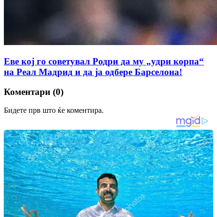
Еве кој го советувал Родри да му „удри корпа“
на Реал Мадрид и да ја одбере Барселона!
Коментари (0)
Бидете прв што ќе коментира.