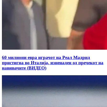
60 милиони евра играчот на Реал Мадрид
пристигна во Италија, изненаден од пречекот на
навивачите (ВИДЕО)