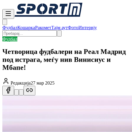
Фудбал
Кошарка
Ракомет
Тајм аут
Фото
Интервју
Фудбал
Четворица фудбалери на Реал Мадрид
под истрага, меѓу нив Винисиус и
Мбапе!
Редакција
27 мар 2025