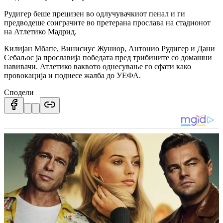
Рудигер беше прецизен во одлучувачкиот пенал и ги
предводеше соиграчите во претерана прослава на стадионот
на Атлетико Мадрид.
Килијан Мбапе, Винисиус Жуниор, Антонио Рудигер и Дани
Себаљос ја прославија победата пред трибините со домашни
навивачи. Атлетико ваквото однесување го сфати како
провокација и поднесе жалба до УЕФА.
Сподели