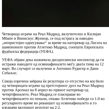
Четворица играчи на Реал Мадрид, вклучително и Килијан
Мбапе и Винисиус Жуниор, се под истрага за наводно
„непристојно однесување“ за време на натпревар од Лигата на
шампионите против Атлетико Мадрид, соопшти Европската
фудбалска федерација (УЕФА).
УЕФА објави дека назначила дисциплински инспектор да ги
истражи наводите од осминафиналето меѓу двата тима на 12
март. Во случајот се вклучени и Антонио Рудигер и Дани
Себаљос.
Секоја изречена забрана ќе резултира со отсуство на кој било
од четворицата играчи од претстојниот дуел на Реал Мадрид
против Арсенал на 8 април во првиот натпревар од
четвртфиналето. Реал Мадрид се пласираше во
четвртфиналето по пенали, откако Атлетико победи со 1-0 во
регуларното време во реваншот од осминафиналето и го
изедначи вкупниот резултат на 2-2.