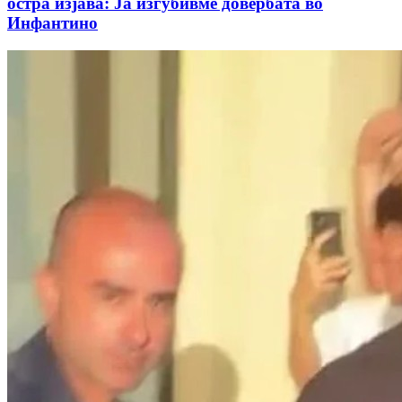
остра изјава: Ја изгубивме довербата во
Инфантино