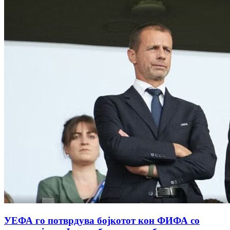
УЕФА го потврдува бојкотот кон ФИФА со