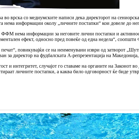
а во врска со медиумските написи дека директорот на сениорска
ата нема информации околу „личните постапки“ кои довеле до не
 ФФМ нема информации за неговите лични постапки и активности 
оментален ефект, односно пред повеќе од една недела“, соопшт
н печат“, повикувајќи се на неименувани изври од затворот „Шу
ан за директор на фудбалската А-репрезентација на Македонија, 
ост и интегритет, случајот го ставаме на органите на Законот во
нтираат личните постапки, а каква било одговорност ќе биде утв