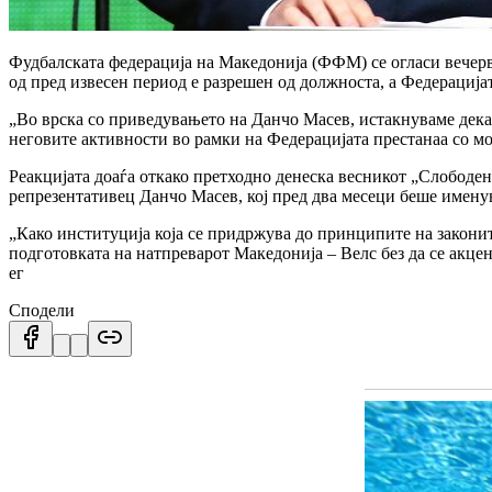
Фудбалската федерација на Македонија (ФФМ) се огласи вечерв
од пред извесен период е разрешен од должноста, а Федерациј
„Во врска со приведувањето на Данчо Масев, истакнуваме дека
неговите активности во рамки на Федерацијата престанаа со м
Реакцијата доаѓа откако претходно денеска весникот „Слободе
репрезентативец Данчо Масев, кој пред два месеци беше именув
„Како институција која се придржува до принципите на законит
подготовката на натпреварот Македонија – Велс без да се акце
ег
Сподели