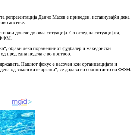
та репрезентација Данчо Масев е приведен, истакнувајќи дека
гово апсење.
кои довеле до оваа ситуација. Со оглед на ситуацијата,
и ФФМ.
тка“, објави дека поранешниот фудбалер и македонски
од пред една недела е во притвор.
 државата. Нашиот фокус е насочен кон организацијата и
рдена од законските органи“, се додава во соопштието на ФФМ.