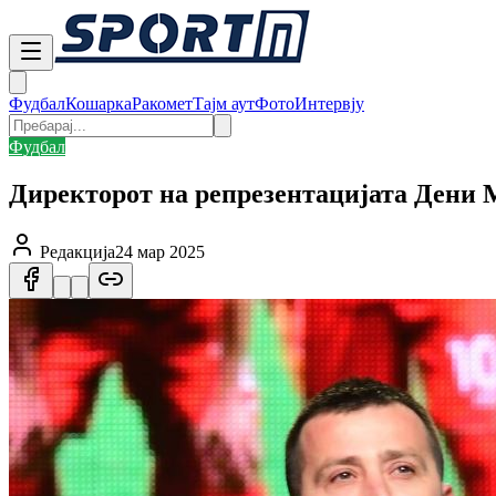
Фудбал
Кошарка
Ракомет
Тајм аут
Фото
Интервју
Фудбал
Директорот на репрезентацијата Дени 
Редакција
24 мар 2025