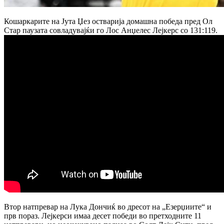
Кошаркарите на Јута Џез остварија домашна победа пред Ол
Стар паузата совладувајќи го Лос Анџелес Лејкерс со 131:119.
Втор натпревар на Лука Дончиќ во дресот на „Езерџиите“ и
прв пораз.
Лејкерси имаа десет победи во претходните 11