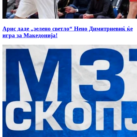
Арис даде „зелено светло“ Нено Димитриевиќ ќе
игра за Македонија!