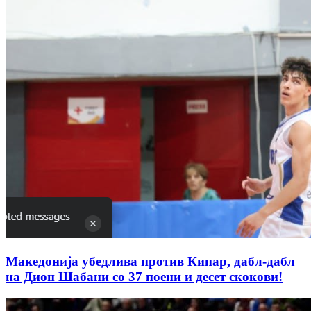
Македонија убедлива против Кипар, дабл-дабл
на Дион Шабани со 37 поени и десет скокови!