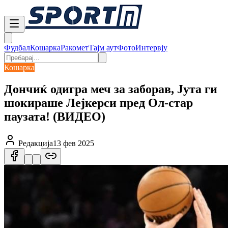
Фудбал
Кошарка
Ракомет
Тајм аут
Фото
Интервју
Кошарка
Дончиќ одигра меч за заборав, Јута ги
шокираше Лејкерси пред Ол-стар
паузата! (ВИДЕО)
Редакција
13 фев 2025