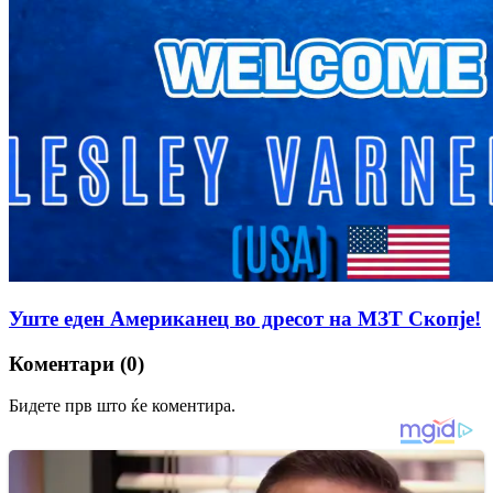
Уште еден Американец во дресот на МЗТ Скопје!
Коментари (0)
Бидете прв што ќе коментира.