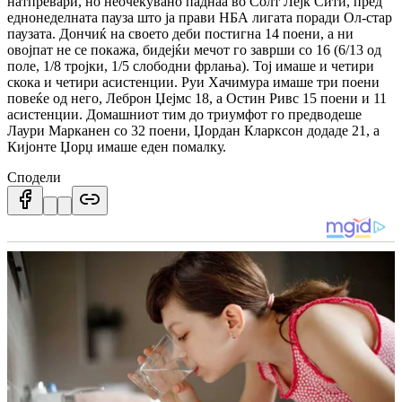
натпревари, но неочекувано паднаа во Солт Лејк Сити, пред
еднонеделната пауза што ја прави НБА лигата поради Ол-стар
паузата.
Дончиќ на своето деби постигна 14 поени, а ни
овојпат не се покажа, бидејќи мечот го заврши со 16 (6/13 од
поле, 1/8 тројки, 1/5 слободни фрлања).
Тој имаше и четири
скока и четири асистенции.
Руи Хачимура имаше три поени
повеќе од него, Леброн Џејмс 18, а Остин Ривс 15 поени и 11
асистенции.
Домашниот тим до триумфот го предводеше
Лаури Марканен со 32 поени, Џордан Кларксон додаде 21, а
Кијонте Џорџ имаше еден помалку.
Сподели