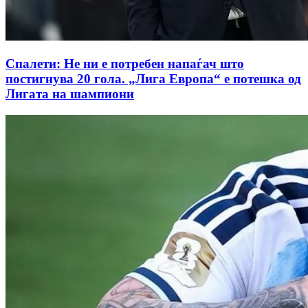
Спалети: Не ни е потребен напаѓач што
постигнува 20 гола. „Лига Европа“ е потешка од
Лигата на шампиони