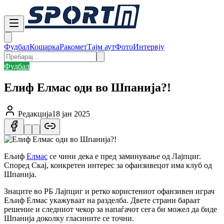
Фудбал
Кошарка
Ракомет
Тајм аут
Фото
Интервју
Фудбал
Елиф Елмас оди во Шпанија?!
Редакција
18 јан 2025
Ељиф
Елмас
се чини дека е пред заминување од Лајпциг.
Според Скај, конкретен интерес за офанзивецот има клуб од
Шпанија.
Знаците во РБ Лајпциг и ретко користениот офанзивен играч
Ељиф Елмас укажуваат на разделба. Двете страни бараат
решение и следниот чекор за напаѓачот сега би можел да биде
Шпанија доколку гласините се точни.