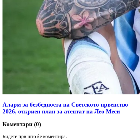
Аларм за безбедноста на Светското првенство
2026, откриен план за атентат на Лео Меси
Коментари (0)
Бидете прв што ќе коментира.