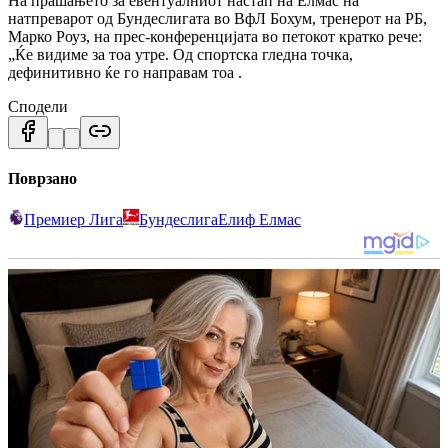
На прашањето за евентуалниот настап на Елмас на
натпреварот од Бундеслигата во ВфЛ Бохум, тренерот на РБ,
Марко Роуз, на прес-конференцијата во петокот кратко рече:
„Ќе видиме за тоа утре. Од спортска гледна точка,
дефинитивно ќе го направам тоа .
Сподели
Поврзано
Премиер Лига
Бундеслига
Елиф Елмас