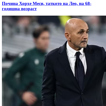
Почина Хорхе Меси, таткото на Лео, на 68-
годишна возраст