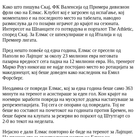
Како што пишува Скај, ФК Валенсија од Примера дивизион
фрли око на Елмас. Клубот кој е загрозен од испаѓање, кој
моментално е на последното место на табелата, наводно
размислува да го позајми играчот до крајот на сезоната.
Интересот на Шпанците го потврдува и порталот The Athletic,
според Скај. За Елмас се шпекулираше и од Италија и од
Премиер лигата.
Пред нешто повеќе од една година, Елмас се пресели од
Наполи во Лајпциг за околу 23 милиони евра неговата
пазарна вредност сега падна на 12 милиони евра. Но, тренерот
Марко Роуз никогаш не најде постојано место во ротацијата за
македонецот, кој беше доведен како наследник на Емил
Форсберг.
Неодамна се повреди Елмас, кој за една година беше само 363
минути на теренот и асистираше за еден гол. Кон крајот на
ноември заработи повреда на мускулот додека настапуваше за
репрезентацијата. Тој сега се опорави од повредата. Тој не
беше во составот на почетокот на годината против Бремен, но
беше барем на клупата за резерви во поразот од Штутгарт со
2-0 во текот на неделата.
Нејасно е дали Елмас повторно ќе биде на теренот за Лајпциг.