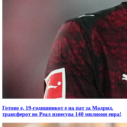
Готово е, 19-годишникот е на пат за Мадрид,
трансферот во Реал изнесува 140 милиони евра!