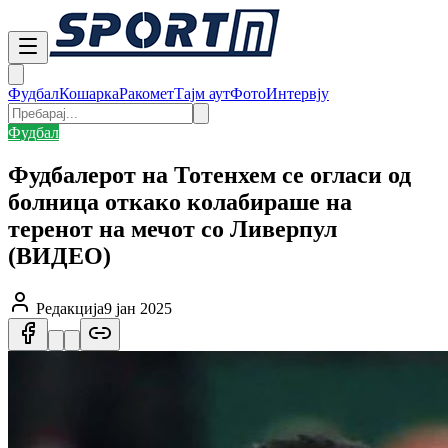
Фудбал
Кошарка
Ракомет
Тајм аут
Фото
Интервју
Фудбал
Фудбалерот на Тотенхем се огласи од
болница откако колабираше на
теренот на мечот со Ливерпул
(ВИДЕО)
Редакција
9 јан 2025