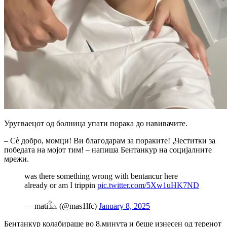
Уругваецот од болница упати порака до навивачите.
– Сè добро, момци! Ви благодарам за пораките! „Честитки за
победата на мојот тим! – напиша Бентанкур на социјалните
мрежи.
was there something wrong with bentancur here
already or am I trippin
pic.twitter.com/5Xw1uHK7ND
— mati𓅓 (@mas1lfc)
January 8, 2025
Бентанкур колабираше во 8.минута и беше изнесен од теренот