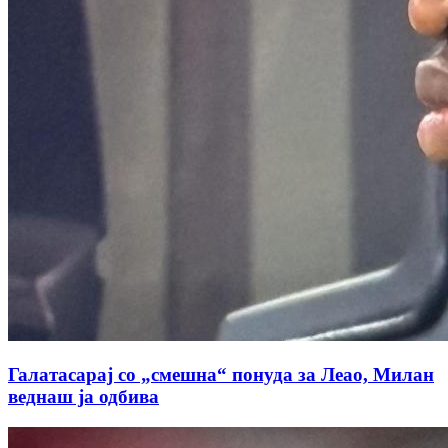
Галатасарај со „смешна“ понуда за Леао, Милан
веднаш ја одбива