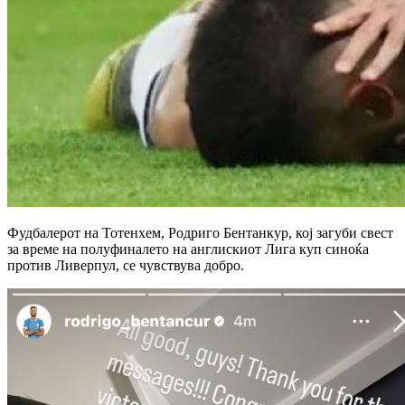
Фудбалерот на Тотенхем, Родриго Бентанкур, кој загуби свест
за време на полуфиналето на англискиот Лига куп синоќа
против Ливерпул, се чувствува добро.