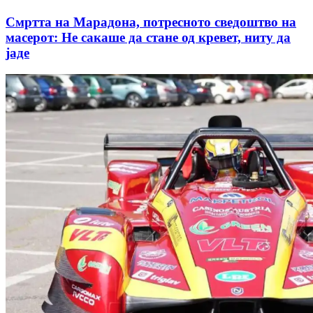
Смртта на Марадона, потресното сведоштво на
масерот: Не сакаше да стане од кревет, ниту да
јаде