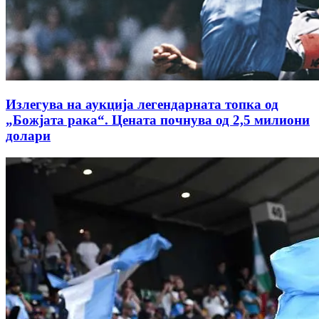
Излегува на аукција легендарната топка од
„Божјата рака“. Цената почнува од 2,5 милиони
долари