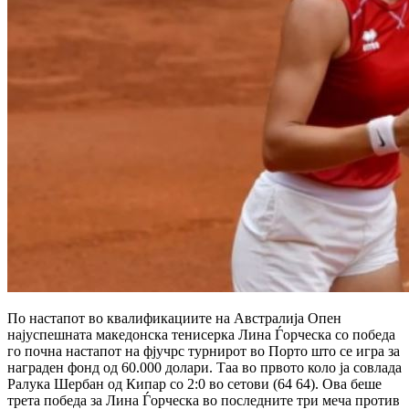
По настапот во квалификациите на Австралија Опен
најуспешната македонска тенисерка Лина Ѓорческа со победа
го почна настапот на фјучрс турнирот во Порто што се игра за
награден фонд од 60.000 долари. Таа во првото коло ја совлада
Ралука Шербан од Кипар со 2:0 во сетови (64 64). Ова беше
трета победа за Лина Ѓорческа во последните три меча против