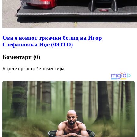
Ова е новиот тркачки болид на Игор
Стефановски Иџе (ФОТО)
Коментари (0)
Бидете прв што ќе коментира.