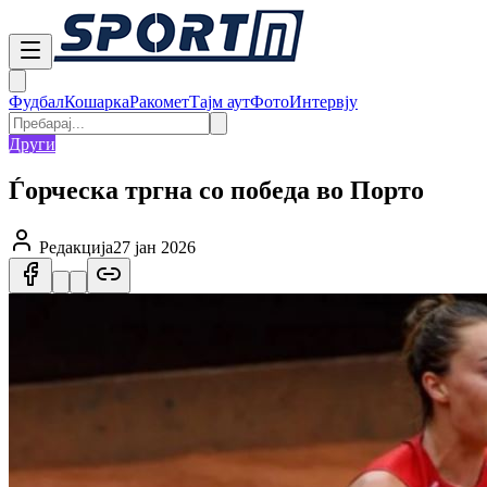
Фудбал
Кошарка
Ракомет
Тајм аут
Фото
Интервју
Други
Ѓорческа тргна со победа во Порто
Редакција
27 јан 2026