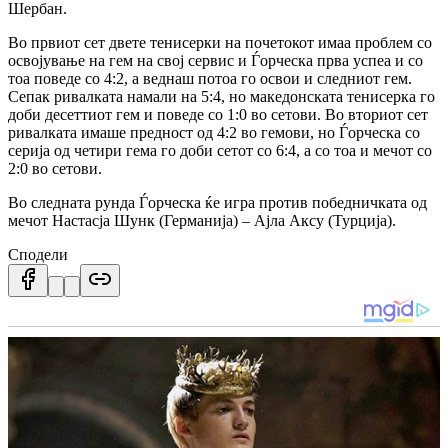
Шербан.
Во првиот сет двете тенисерки на почетокот имаа проблем со
освојување на гем на свој сервис и Ѓорческа прва успеа и со
тоа поведе со 4:2, а веднаш потоа го освои и следниот гем.
Сепак ривалката намали на 5:4, но македонската тенисерка го
доби десеттиот гем и поведе со 1:0 во сетови. Во вториот сет
ривалката имаше предност од 4:2 во гемови, но Ѓорческа со
серија од четири гема го доби сетот со 6:4, а со тоа и мечот со
2:0 во сетови.
Во следната рунда Ѓорческа ќе игра против победничката од
мечот Настасја Шунк (Германија) – Ајла Аксу (Турција).
Сподели