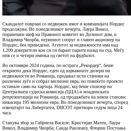
Скандалот поврзан со недвижен имот и компанијата Нордис
продолжува.
Во понеделникот вечерта, Лаура Викол,
поранешен шеф на Правниот комитет во Долниот дом, и
Владимир Чиорба, нејзиниот сопруг и главен акционер на
Нордис, беа приведени.
Агентот за недвижности има над
1.200 доверители кои си ги бараат парите назад на суд.
Меѓу
нив се и четири имиња од светот на фудбалот.
Во октомври 2024 година, по истрага „Рекордер“, беше
откриено дека Нордис, еден од најважните дилери на
недвижности во Романија, продавал исти станови на
различни луѓе и собрал милиони евра, но повеќето проекти
останале само на хартија.
Нордис, кој беше спонзор на
Централната судиска комисија (ЦЦА) и младинската
репрезентација на Романија, од продажбата на некои станови
инкасира 195 милиони евра.
Во понеделникот вечерта, според
извештајот на Либертатеа, DIICOT притвори седум лица 24
часа.
Станува збор за Габриела Василе, Кристијан Матеи, Лаура
Викол, Владимир Чиорба, Санда Раилеану, Флорин Постоака