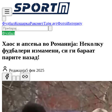
Фудбал
Кошарка
Ракомет
Тајм аут
Фото
Интервју
Фудбал
Хаос и апсења во Романија: Неколку
фудбалери измамени, си ги бараат
парите назад!
Редакција
5 фев 2025