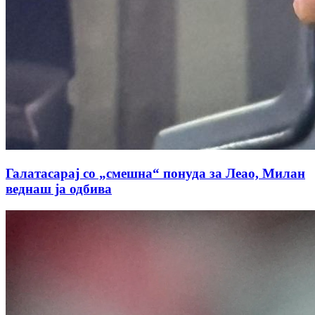
Галатасарај со „смешна“ понуда за Леао, Милан
веднаш ја одбива