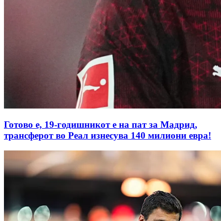
Готово е, 19-годишникот е на пат за Мадрид,
трансферот во Реал изнесува 140 милиони евра!