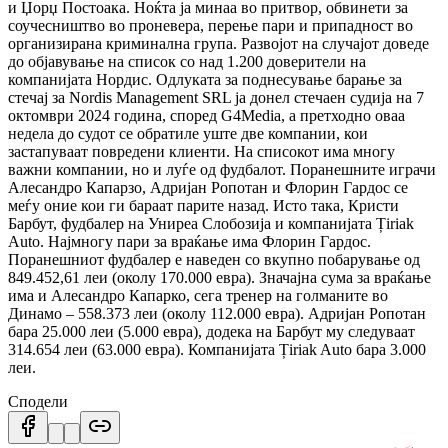
и Џорџ Постоака.
Ноќта ја минаа во притвор, обвинети за
соучесништво во проневера, перење пари и припадност во
организирана криминална група.
Развојот на случајот доведе
до објавување на список со над 1.200 доверители на
компанијата Нордис.
Одлуката за поднесување барање за
стечај за Nordis Management SRL ја донел стечаен судија на 7
октомври 2024 година, според G4Media, а претходно оваа
недела до судот се обратиле уште две компании, кои
застапуваат повредени клиенти.
На списокот има многу
важни компании, но и луѓе од фудбалот.
Поранешните играчи
Алесандро Капарзо, Адријан Ропотан и Флорин Гардос се
меѓу оние кои ги бараат парите назад.
Исто така, Кристи
Барбут, фудбалер на Униреа Слобозија и компанијата Țiriak
Auto.
Најмногу пари за враќање има Флорин Гардос.
Поранешниот фудбалер е наведен со вкупно побарување од
849.452,61 леи (околу 170.000 евра).
Значајна сума за враќање
има и Алесандро Капарко, сега тренер на голманите во
Динамо – 558.373 леи (околу 112.000 евра).
Адријан Ропотан
бара 25.000 леи (5.000 евра), додека на Барбут му следуваат
314.654 леи (63.000 евра).
Компанијата Țiriak Auto бара 3.000
леи.
Сподели