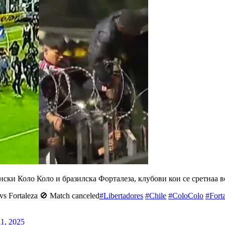
нски Коло Коло и бразилска Форталеза, клубови кои се сретнаа 
vs Fortaleza 🚫 Match canceled
#Libertadores
#Chile
#ColoColo
#Fort
11, 2025