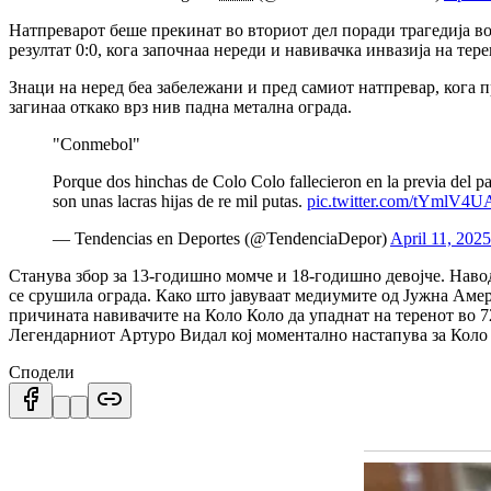
Натпреварот беше прекинат во вториот дел поради трагедија во
резултат 0:0, кога започнаа нереди и навивачка инвазија на т
Знаци на неред беа забележани и пред самиот натпревар, кога п
загинаа откако врз нив падна метална ограда.
"Conmebol"
Porque dos hinchas de Colo Colo fallecieron en la previa del pa
son unas lacras hijas de re mil putas.
pic.twitter.com/tYmlV4U
— Tendencias en Deportes (@TendenciaDepor)
April 11, 2025
Станува збор за 13-годишно момче и 18-годишно девојче. Навод
се срушила ограда. Како што јавуваат медиумите од Јужна Амери
причината навивачите на Коло Коло да упаднат на теренот во 72
Легендарниот Артуро Видал кој моментално настапува за Коло К
Сподели