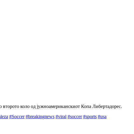
во второто коло од јужноамериканскиот Копа Либертадорес.
aleza
#Soccer
#breakingnews
#viral
#soccer
#sports
#usa