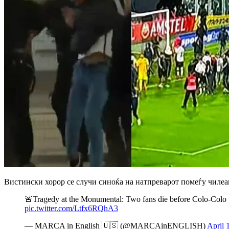
Вистински хорор се случи синоќа на натпреварот помеѓу чилеа
🚨Tragedy at the Monumental: Two fans die before Colo-Colo 
pic.twitter.com/Ltfx6RQhA3
— MARCA in English 🇺🇸 (@MARCAinENGLISH)
April 