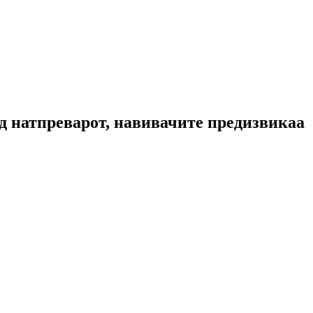
д натпреварот, навивачите предизвикаа