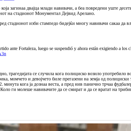
 која загинаа двајца млади навивачи, а беа повредени уште десе
еренот на стадионот Монументал Дејвид Арелано.
ред стадионот изби стампедо бидејќи многу навивачи сакаа да вле
rtido ante Fortaleza, luego se suspendió y ahora están exigiendo a los c
A3n
но, трагедијата се случила кога полициско возило употребило во
ка, момчето и девојчето биле прегазени на земја од полициски т
. минута кога ја дознаа веста, а пред нив панично трчаа фудбале
оло ги молеше навивачите да се смират и да се вратат на триби