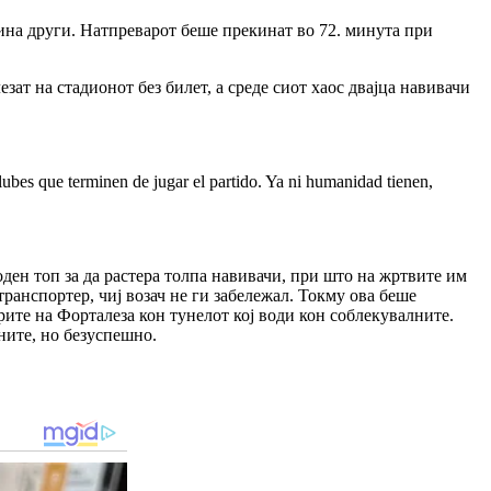
тина други. Натпреварот беше прекинат во 72. минута при
зат на стадионот без билет, а среде сиот хаос двајца навивачи
lubes que terminen de jugar el partido. Ya ni humanidad tienen,
ден топ за да растера толпа навивачи, при што на жртвите им
ранспортер, чиј возач не ги забележал. Токму ова беше
рите на Форталеза кон тунелот кој води кон соблекувалните.
ните, но безуспешно.