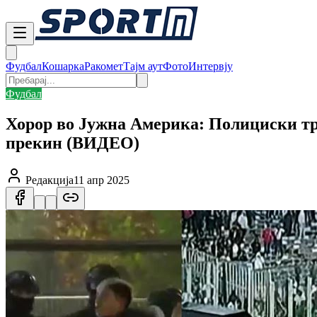
Фудбал
Кошарка
Ракомет
Тајм аут
Фото
Интервју
Фудбал
Хорор во Јужна Америка: Полициски тр
прекин (ВИДЕО)
Редакција
11 апр 2025